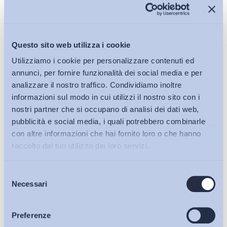
Questo sito web utilizza i cookie
Utilizziamo i cookie per personalizzare contenuti ed
Verso la revisione della Direttiva sui CAE: arriva
annunci, per fornire funzionalità dei social media e per
l’approvazione del Parlamento europeo
analizzare il nostro traffico. Condividiamo inoltre
informazioni sul modo in cui utilizzi il nostro sito con i
di
Sara Prosdocimi
nostri partner che si occupano di analisi dei dati web,
pubblicità e social media, i quali potrebbero combinarle
con altre informazioni che hai fornito loro o che hanno
Osservatori
raccolto dal tuo utilizzo dei loro servizi.
Selezione
Bollettini ADAPT
Normativa e prassi del lavoro
Necessari
del
consenso
Articoli
Emissione avvisi bonari e gestione contributiva agricola
Preferenze