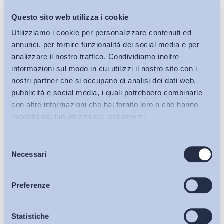
Questo sito web utilizza i cookie
Utilizziamo i cookie per personalizzare contenuti ed
annunci, per fornire funzionalità dei social media e per
analizzare il nostro traffico. Condividiamo inoltre
Lavoro mediante piattaforma digitale: uno schema di
informazioni sul modo in cui utilizzi il nostro sito con i
decreto carente sul...
nostri partner che si occupano di analisi dei dati web,
di
Giada Benincasa
pubblicità e social media, i quali potrebbero combinarle
con altre informazioni che hai fornito loro o che hanno
27 Luglio 2026
raccolto dal tuo utilizzo dei loro servizi.
Selezione
Bollettini ADAPT
Necessari
del
consenso
Articoli
Preferenze
Osservatori
Statistiche