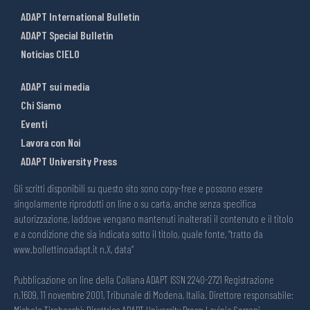
ADAPT International Bulletin
ADAPT Special Bulletin
Noticias CIELO
ADAPT sui media
Chi Siamo
Eventi
Lavora con Noi
ADAPT University Press
Gli scritti disponibili su questo sito sono copy-free e possono essere
singolarmente riprodotti on line o su carta, anche senza specifica
autorizzazione, laddove vengano mantenuti inalterati il contenuto e il titolo
e a condizione che sia indicata sotto il titolo, quale fonte, “tratto da
www.bollettinoadapt.it n.X, data“
Pubblicazione on line della Collana ADAPT ISSN 2240-2721 Registrazione
n.1609, 11 novembre 2001, Tribunale di Modena, Italia. Direttore responsabile:
Michele Tiraboschi; Direttrice ADAPT University Press: Lavinia Serrani.