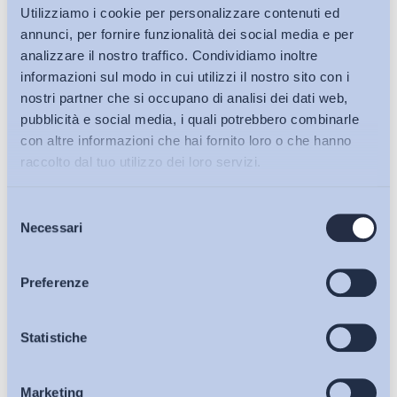
Utilizziamo i cookie per personalizzare contenuti ed
L’impatto dell’intelligenza artificiale sulla gestione dei
annunci, per fornire funzionalità dei social media e per
lavoratori e sulla loro salute e sicurezza: i risultati di un
analizzare il nostro traffico. Condividiamo inoltre
recente studio dell’Agenzia...
informazioni sul modo in cui utilizzi il nostro sito con i
Politiche del lavoro e Incentivi, Salute e sicurezza
nostri partner che si occupano di analisi dei dati web,
pubblicità e social media, i quali potrebbero combinarle
LINK
con altre informazioni che hai fornito loro o che hanno
raccolto dal tuo utilizzo dei loro servizi.
26/02/2024
Selezione
Bollettini ADAPT
Necessari
Lavoratori con disordini mentali in un mondo
del
digitalizzato: sfide, opportunità e bisogni
consenso
Articoli
Politiche del lavoro e Incentivi, Salute e sicurezza
Preferenze
LINK
Osservatori
Statistiche
08/01/2024
Marketing