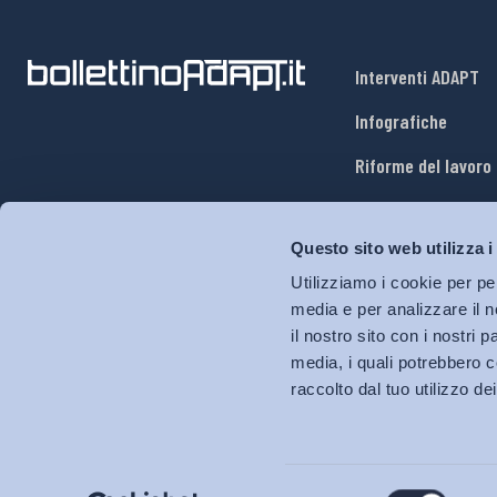
Interventi ADAPT
Infografiche
Riforme del lavoro
Mercato del lavoro
Questo sito web utilizza i
Relazioni industria
Utilizziamo i cookie per pe
Salute e sicurezza
media e per analizzare il n
il nostro sito con i nostri 
Welfare
media, i quali potrebbero c
raccolto dal tuo utilizzo dei
Selezione