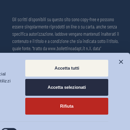
Gli scritti disponibili su questo sito sono copy-free e possono
essere singolarmente riprodotti on line o su carta, anche senza
specifica autorizzazione, laddove vengano mantenuti inalterati il
contenuto e il titolo e a condizione che sia indicata sotto il titolo,
quale fonte, “tratto da www.bollettinoadapt.it n.X, data“
Pubblicazione on line della Collana ADAPT ISSN 2240-2721
Accetta tutti
Registrazione n.1609, 11 novembre 2001, Tribunale di Modena, Italia.
ial
Direttore responsabile: Michele Tiraboschi; Direttrice ADAPT
ilizzi
University Press: Lavinia Serrani.
Accetta selezionati
Rifiuta