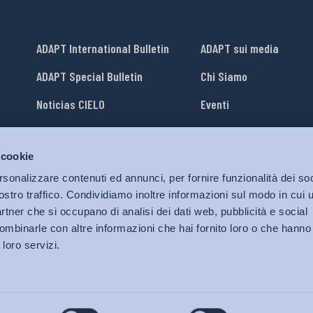
ADAPT International Bulletin
ADAPT sui media
ADAPT Special Bulletin
Chi Siamo
Noticias CIELO
Eventi
Lavora con Noi
 cookie
li
ADAPT University Press
rsonalizzare contenuti ed annunci, per fornire funzionalità dei soc
ostro traffico. Condividiamo inoltre informazioni sul modo in cui ut
partner che si occupano di analisi dei dati web, pubblicità e social
ombinarle con altre informazioni che hai fornito loro o che hanno
 loro servizi.
© 2026 Bollettino Adapt.
Tutti i diritti riservati.
Privacy policy
|
Cookies Policy