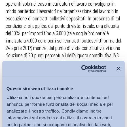
operanti solo nel caso in cui datori di lavoro coinvolgano in
modo paritetico i lavoratori nell’organizzazione del lavoro o in
esecuzione di contratti collettivi depositati. In presenza di tal
condizione, si applica, dal punto di vista fiscale, una aliquota
del 10% per importi fino a 3.000 (tale soglia ‘ordinaria’ è
innalzata a 4.000 euro per i soli contratti sottoscritti prima del
24 aprile 2017) mentre, dal punto di vista contributivo, vi è una
riduzione di 20 punti percentuali dell’aliquota contributiva IVS
a carico del datore di lavoro sulle quote delle erogazioni
relative a premi di risultato non superiori a 800 euro (per le
quali è altresì prevista la non debenza di contribuzione a
carico lavoratore).
Questo sito web utilizza i cookie
Utilizziamo i cookie per personalizzare contenuti ed
Sempre sulla disciplina del premio di risultato, è intervenuta
annunci, per fornire funzionalità dei social media e per
la legge di bilancio 2017, estendendo il perimetro dei benefit
analizzare il nostro traffico. Condividiamo inoltre
fruibili mediante la conversione. In particolare (ai sensi
informazioni sul modo in cui utilizzi il nostro sito con i
dell’art. 1, co. 160, legge di bilancio 2017), non concorrono a
nostri partner che si occupano di analisi dei dati web,