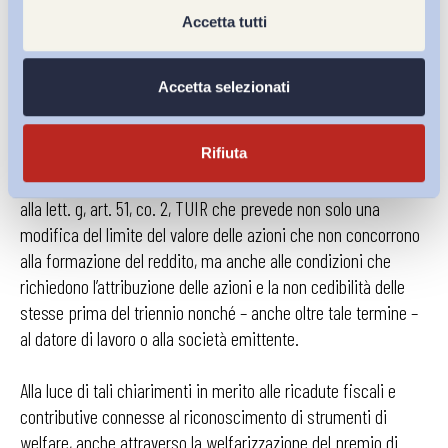
12 legge n. 153/1969 vengono riassorbite anche le ipotesi di
Accetta tutti
conversione dei premi di risultato in forme di welfare
aziendale di cui al comma 2 dell’ art. 51, le quali dovranno
essere comunque assoggettate al contributo di solidarietà del
Accetta selezionati
10% carico datore di lavoro.
Rifiuta
Se invece il premio viene convertito con azioni offerte alla
generalità dei dipendenti, il legislatore ha previsto una deroga
alla lett. g, art. 51, co. 2, TUIR che prevede non solo una
modifica del limite del valore delle azioni che non concorrono
alla formazione del reddito, ma anche alle condizioni che
richiedono l’attribuzione delle azioni e la non cedibilità delle
stesse prima del triennio nonché – anche oltre tale termine –
al datore di lavoro o alla società emittente.
Alla luce di tali chiarimenti in merito alle ricadute fiscali e
contributive connesse al riconoscimento di strumenti di
welfare, anche attraverso la welfarizzazione del premio di