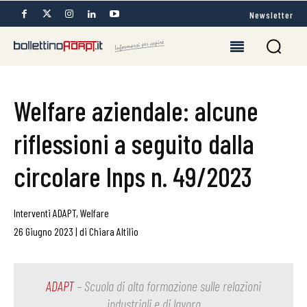
Newsletter
Welfare aziendale: alcune
riflessioni a seguito dalla
circolare Inps n. 49/2023
Interventi ADAPT
,
Welfare
26 Giugno 2023
|
di
Chiara Altilio
ADAPT
– Scuola di alta formazione sulle relazioni
industriali e di lavoro