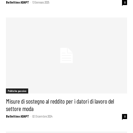
Bollettino ADAPT
-
13 Gennaio 2025
0
Politiche passive
Misure di sostegno al reddito per i datori di lavoro del
settore moda
Bollettino ADAPT
-
02 Dicembre 2024
0