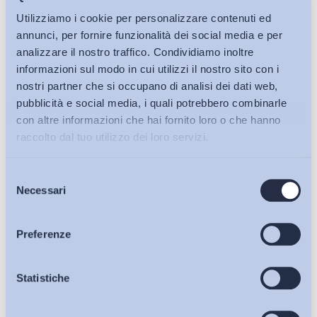
Utilizziamo i cookie per personalizzare contenuti ed
annunci, per fornire funzionalità dei social media e per
analizzare il nostro traffico. Condividiamo inoltre
Altro
informazioni sul modo in cui utilizzi il nostro sito con i
Lavoro all’estero – Indicazioni per la pensione nella
nostri partner che si occupano di analisi dei dati web,
pubblicità e social media, i quali potrebbero combinarle
Gestione Separata
con altre informazioni che hai fornito loro o che hanno
Bollettino ADAPT
-
27 Gennaio 2025
0
raccolto dal tuo utilizzo dei loro servizi.
Selezione
Bollettini ADAPT
Necessari
del
consenso
Articoli
Preferenze
Osservatori
Statistiche