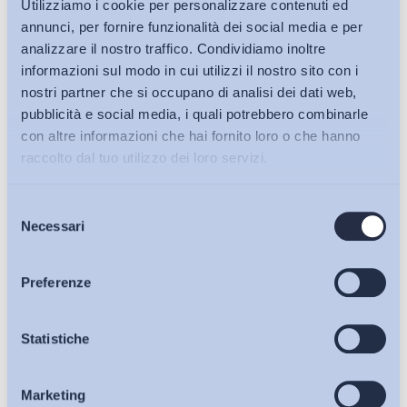
Utilizziamo i cookie per personalizzare contenuti ed
annunci, per fornire funzionalità dei social media e per
analizzare il nostro traffico. Condividiamo inoltre
informazioni sul modo in cui utilizzi il nostro sito con i
nostri partner che si occupano di analisi dei dati web,
pubblicità e social media, i quali potrebbero combinarle
con altre informazioni che hai fornito loro o che hanno
raccolto dal tuo utilizzo dei loro servizi.
Selezione
Bollettini ADAPT
Necessari
del
consenso
Articoli
Preferenze
Osservatori
Statistiche
Ho letto e Accetto il trattamento dei dati personali descritti
sulla pagina della
Privacy Policy
Marketing
Eventi