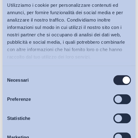
Utilizziamo i cookie per personalizzare contenuti ed
turnover
e l’erosione della
job tenure
se non adeguatamente e
annunci, per fornire funzionalità dei social media e per
strategicamente affrontati possono rappresentare un costo
analizzare il nostro traffico. Condividiamo inoltre
importante per le aziende, nonché un ostacolo al loro
informazioni sul modo in cui utilizzi il nostro sito con i
sviluppo. Tuttavia, se da una parte è impossibile fermare il
nostri partner che si occupano di analisi dei dati web,
cambiamento, che vede soprattutto i giovani alle prese con
pubblicità e social media, i quali potrebbero combinarle
continui cambi del proprio percorso professionale, dall’altra
con altre informazioni che hai fornito loro o che hanno
parte, è possibile adottare un nuovo approccio per attrarre,
raccolto dal tuo utilizzo dei loro servizi.
formare e trattenere talenti che veda nella
sinergia con i
territori e nella coopetizione delle organizzazioni,
Selezione
Bollettini ADAPT
anche di dimensioni diverse, il proprio punto di
Necessari
del
riferimento
.
consenso
Articoli
Preferenze
Per quanto riguarda la messa a terra di questo tipo di
Osservatori
Statistiche
azioni, come emerge dal report, le grandi aziende e le
grandi organizzazioni hanno in gran parte già colto le
Marketing