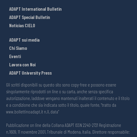
ADAPT International Bulletin
ADAPT Special Bulletin
Noticias CIELO
ADAPT sui media
Chi Siamo
Eventi
Lavora con Noi
ADAPT University Press
Gli scritti disponibili su questo sito sono copy-free e possono essere
singolarmente riprodotti on line o su carta, anche senza specifica
autorizzazione, laddove vengano mantenuti inalterati il contenuto e il titolo
e a condizione che sia indicata sotto il titolo, quale fonte, “tratto da
www.bollettinoadapt.it n.X, data“
Pubblicazione on line della Collana ADAPT ISSN 2240-2721 Registrazione
n.1609, 11 novembre 2001, Tribunale di Modena, Italia. Direttore responsabile: