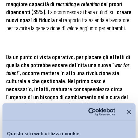
maggiore capacità di
recruiting
e
retention
dei propri
dipendenti (35%).
La scommessa si basa quindi sul
creare
nuovi spazi di fiducia
nel rapporto tra azienda e lavoratore
per favorire la generazione di valore aggiunto per entrambi.
Da un punto di vista operativo, per placare gli effetti di
quella che potrebbe essere definita una nuova “
war for
talent
”, occorre mettere in atto una rivoluzione sia
culturale e che gestionale. Nel primo caso è
necessario, infatti, maturare consapevolezza circa
l’urgenza di un bisogno di cambiamento nella cura del
personale e della comprensione delle esigenze e
preferenze delle persone, al fine di trovare nuovi punti
di equilibrio che garantiscano il benessere individuale
e organizzativo, nonché le esigenze di produttività
Questo sito web utilizza i cookie
delle organizzazioni
. A questo proposito, elevati tassi di