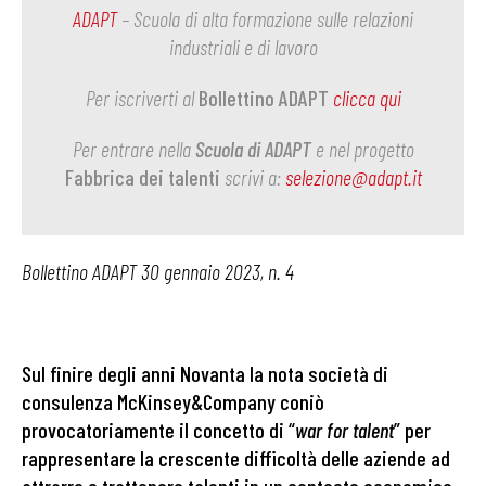
ADAPT
– Scuola di alta formazione sulle relazioni
industriali e di lavoro
Per iscriverti al
Bollettino ADAPT
clicca qui
Per entrare nella
Scuola di ADAPT
e nel progetto
Fabbrica dei talenti
scrivi a:
selezione@adapt.it
Bollettino ADAPT 30 gennaio 2023, n. 4
Sul finire degli anni Novanta la nota società di
consulenza McKinsey&Company coniò
provocatoriamente il concetto di “
war for talent
” per
rappresentare la crescente difficoltà delle aziende ad