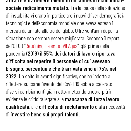
attrarre e trattenere talenti in un contesto economico-
sociale radicalmente mutato
. Tra le causa della situazione
di instabilità vi erano in particolare i nuovi driver demografici,
tecnologici e dell’economia mondiale che aveva esteso i
mercati da un lato all’altro del globo. Oltre vent’anni dopo, la
situazione non sembra essere migliorata. Secondo il report
dell’OECD “
Retaining Talent at All Ages
”, già prima della
pandemia
(2019) il 55% dei datori di lavoro riportava
difficoltà nel reperire il personale di cui avevano
bisogno, percentuale che è arrivata sino al 75% nel
2022
. Un salto in avanti significativo, che ha indotto a
riflettere su come l’evento del Covid-19 abbia accelerato i
diversi cambiamenti già in atto, mettendo ancora più in
evidenza le criticità legate alla
mancanza di forza lavoro
qualificata
, alle
difficoltà di reclutamento
e alla necessità
di
investire bene sui propri talenti
.