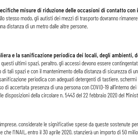
pecifiche misure di riduzione delle occasioni di contatto con 
Allo stesso modo, gli autisti dei mezzi di trasporto dovranno rimanere 
una distanza di un metro dalle altre persone.
iera e la sanificazione periodica dei locali, degli ambienti, d
n questi ultimi spazi, peraltro, gli accessi devono essere contingentat
rno di tali spazi e con il mantenimento della distanza di sicurezza di 
la sanificazione periodica con adeguati detergenti di tastiere, schermi
so di accertata presenza di una persona con COVID-19 all’interno dei lo
le disposizioni della circolare n. 5443 del 22 febbraio 2020 del Minist
mprese, considerate le significative spese da queste sostenute per g
ilisce che l’INAIL, entro il 30 aprile 2020, stanzierà un importo di 50 mi