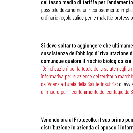
del tasso medio di tariffa per l’andament
possibile desumerne un riconoscimento implicito
ordinarie regole valide per le malattie professi
Si deve soltanto aggiungere che ultimamen
sussistenza dell’obbligo di rivalutazione d
comunque qualora il rischio biologico sia 
19: indicazioni per la tutela della salute negli a
informativa per le aziende del territorio march
dall’Agenzia Tutela della Salute Insubria
; di avv
di misure per il contenimento del contagio da S
Bollettini
Venendo ora al Protocollo, il suo primo pu
distribuzione in azienda di opuscoli infor
Articoli