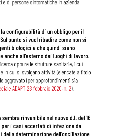
nti e di persone sintomatiche in azienda.
 la configurabilità di un obbligo per il
 Sul punto si vuol ribadire come non si
enti biologici e che quindi siano
 anche all’esterno dei luoghi di lavoro
.
cerca oppure le strutture sanitarie, i cui
 in cui si svolgano attività (elencate a titolo
tale aggravato (per approfondimenti sia
speciale ADAPT 28 febbraio 2020, n. 2
).
sembra rinvenibile nel nuovo d.l. del 16
a per i casi accertati di infezione da
i della determinazione dell’oscillazione