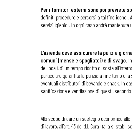
Per i fornitori esterni sono poi previste s
definiti procedure e percorsi a tal fine idonei. 
servizi igienici. In ogni caso andrà mantenuta 
L’azienda deve assicurare la pulizia giornal
comuni (mense e spogliatoi) e di svago
. I
dei locali, di un tempo ridotto di sosta all’inte
particolare garantita la pulizia a fine turno e 
eventuali distributori di bevande e snack. In ca
sanificazione e ventilazione di questi, secondo 
Allo scopo di dare un sostegno economico alle i
di lavoro, all’art. 43 del d.l. Cura Italia si stab