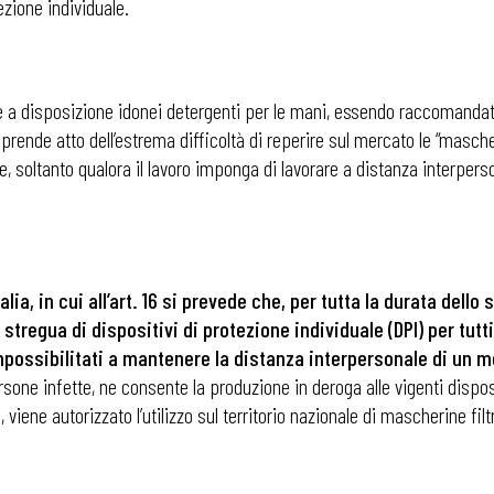
tezione individuale.
re a disposizione idonei detergenti per le mani, essendo raccomandat
 prende atto dell’estrema difficoltà di reperire sul mercato le “masch
e, soltanto qualora il lavoro imponga di lavorare a distanza interper
talia, in cui all’art. 16 si prevede che, per tutta la durata de
 stregua di dispositivi di protezione individuale (DPI) per tutt
mpossibilitati a mantenere la distanza interpersonale di un 
sone infette, ne consente la produzione in deroga alle vigenti disposi
, viene autorizzato l’utilizzo sul territorio nazionale di mascherine fi