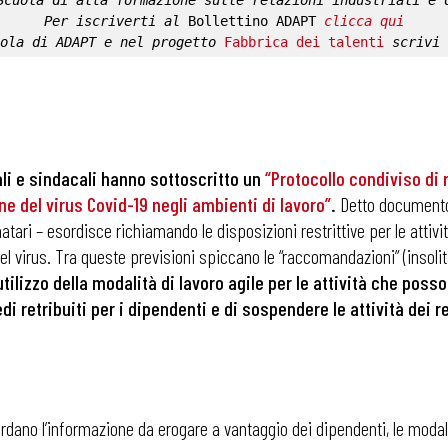
Scuola di alta formazione sulle relazioni industriali e 
Per iscriverti al 
Bollettino ADAPT
clicca qui
ola di ADAPT
 e nel progetto 
Fabbrica dei talenti
 scrivi 
ali e sindacali hanno sottoscritto un
“
Protocollo condiviso di 
ne del virus Covid-19 negli ambienti di lavoro
”
.
Detto documento
ri – esordisce richiamando le disposizioni restrittive per le attività
el virus. Tra queste previsioni spiccano le “raccomandazioni” (insoli
ilizzo della modalità di lavoro agile per le attività che poss
di retribuiti per i dipendenti e di sospendere le attività dei r
ardano l’informazione da erogare a vantaggio dei dipendenti, le modalità