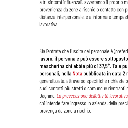
altri sintomi influenzali, avvertendo il proprio 
provenienza da zone a rischio o contatto con per
distanza interpersonale, e a informare tempesti
Osservator
lavorativa.
Eventi
Sia l’entrata che l’uscita del personale è (pre
Chi Siamo
lavoro, il personale può essere sottoposto 
mascherina chi abbia più di 37,5°. Tale p
personali, nella
Nota
pubblicata in data 2
generalizzata, attraverso specifiche richieste o 
suoi contatti più stretti o comunque rientranti n
Dagnino
,
La prosecuzione dell’attività lavorativa:
chi intende fare ingresso in azienda, della preclu
provenga da zone a rischio.