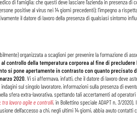
medico di famiglia; che questi deve lasciare l’azienda in presenza di co
sone positive al virus nei 14 giorni precedenti); l’impegno a rispetta
vamente il datore di lavoro della presenza di qualsiasi sintomo infl
i
feribilmente) organizzata a scaglioni per prevenire la formazione di 
al controllo della temperatura corporea al fine di precludere 
unto si pone apertamente in contrasto con quanto precisato da
 marzo 2020
. Vi si affermava, infatti, che il datore di lavoro deve a
indagini sul singolo lavoratore, informazioni sulla presenza di eventua
ella sfera extra-lavorativa, spettando tali accertamenti ad operatori s
 tra lavoro agile e controlli
,
in Bollettino speciale ADAPT n. 3/2020). Il
sione dell’accesso a chi, negli ultimi 14 giorni, abbia avuto contatti c