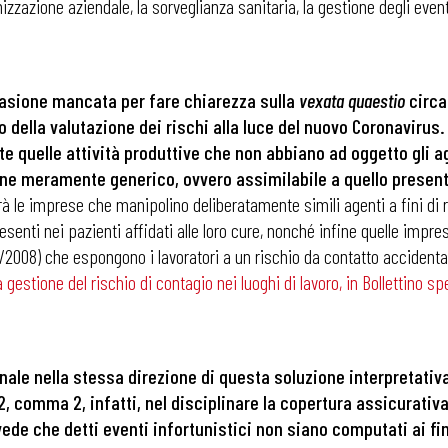
anizzazione aziendale, la sorveglianza sanitaria, la gestione degli eve
casione mancata per fare chiarezza sulla
vexata quaestio
circa
 della valutazione dei rischi alla luce del nuovo Coronavirus.
te quelle attività produttive che non
abbiano ad oggetto gli ag
ne meramente generico, ovvero assimilabile a quello presente
à le imprese che manipolino deliberatamente simili agenti a fini di ri
senti nei pazienti affidati alle loro cure, nonché infine quelle imprese
 81/2008) che espongono i lavoratori a un rischio da contatto acciden
a gestione del rischio di contagio nei luoghi di lavoro, in Bollettino 
e nella stessa direzione di questa soluzione interpretativa 
 42, comma 2, infatti, nel disciplinare la copertura assicurativ
ede che detti eventi infortunistici non siano computati ai fin