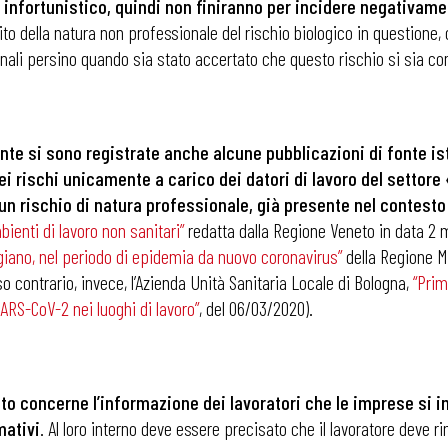
o infortunistico, quindi non finiranno per incidere negativam
 della natura non professionale del rischio biologico in questione, 
onali persino quando sia stato accertato che questo rischio si sia co
te si sono registrate anche alcune pubblicazioni di fonte ist
ei rischi unicamente a carico dei datori di lavoro del settore
un rischio di natura professionale, già presente nel contesto
mbienti di lavoro non sanitari”
redatta dalla Regione Veneto in data 2
igiano, nel periodo di epidemia da nuovo coronavirus”
della Regione M
iso contrario, invece, l’Azienda Unità Sanitaria Locale di Bologna,
“Prim
ARS-CoV-2 nei luoghi di lavoro”
, del 06/03/2020).
 ADAPT
nto concerne l’informazione dei lavoratori che le imprese si 
mativi
. Al loro interno deve essere precisato che il lavoratore deve r