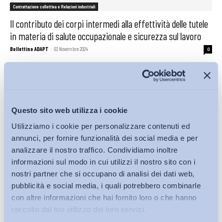
Contrattazione collettiva e Relazioni industriali
Il contributo dei corpi intermedi alla effettività delle tutele
in materia di salute occupazionale e sicurezza sul lavoro
Bollettino ADAPT
-
03 Novembre 2024
0
Questo sito web utilizza i cookie
Utilizziamo i cookie per personalizzare contenuti ed
annunci, per fornire funzionalità dei social media e per
analizzare il nostro traffico. Condividiamo inoltre
informazioni sul modo in cui utilizzi il nostro sito con i
nostri partner che si occupano di analisi dei dati web,
pubblicità e social media, i quali potrebbero combinarle
con altre informazioni che hai fornito loro o che hanno
Salute e sicurezza
raccolto dal tuo utilizzo dei loro servizi.
L’infortunio sul lavoro è indennizzabile anche quando il