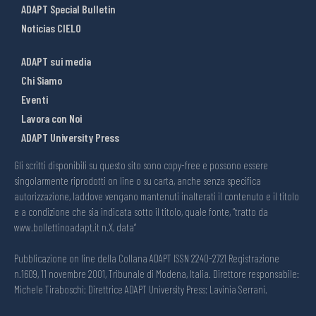
ADAPT Special Bulletin
Noticias CIELO
ADAPT sui media
Chi Siamo
Eventi
Lavora con Noi
ADAPT University Press
Gli scritti disponibili su questo sito sono copy-free e possono essere
singolarmente riprodotti on line o su carta, anche senza specifica
autorizzazione, laddove vengano mantenuti inalterati il contenuto e il titolo
e a condizione che sia indicata sotto il titolo, quale fonte, “tratto da
www.bollettinoadapt.it n.X, data“
Pubblicazione on line della Collana ADAPT ISSN 2240-2721 Registrazione
n.1609, 11 novembre 2001, Tribunale di Modena, Italia. Direttore responsabile:
Michele Tiraboschi; Direttrice ADAPT University Press: Lavinia Serrani.