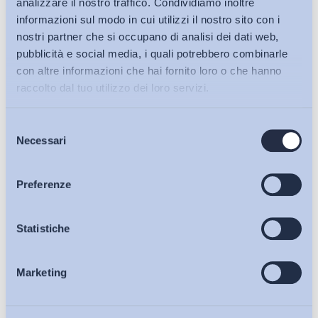
analizzare il nostro traffico. Condividiamo inoltre
informazioni sul modo in cui utilizzi il nostro sito con i
nostri partner che si occupano di analisi dei dati web,
Altro
pubblicità e social media, i quali potrebbero combinarle
Bollettino ADAPT area ispanofona, n. 19/2013
con altre informazioni che hai fornito loro o che hanno
Bollettino ADAPT
-
06 Dicembre 2013
0
raccolto dal tuo utilizzo dei loro servizi.
Selezione
Bollettini ADAPT
Necessari
del
consenso
Articoli
Preferenze
Osservatori
Statistiche
Marketing
Eventi
Altro
Nozione di “trasferimento”, chiarimenti ministeriali