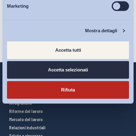
Marketing
sulla pagina della
Privacy Policy
Eventi
Iscriviti
Chi Siamo
Mostra dettagli
Accetta tutti
Accetta selezionati
Rifiuta
Interventi ADAPT
Infografiche
Riforme del lavoro
Mercato del lavoro
Relazioni industriali
Salute e sicurezza