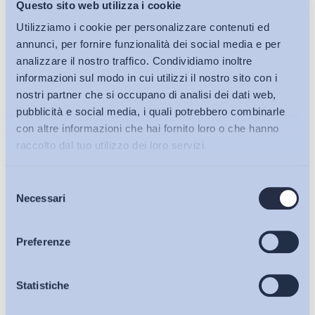
Questo sito web utilizza i cookie
Utilizziamo i cookie per personalizzare contenuti ed
annunci, per fornire funzionalità dei social media e per
analizzare il nostro traffico. Condividiamo inoltre
informazioni sul modo in cui utilizzi il nostro sito con i
nostri partner che si occupano di analisi dei dati web,
pubblicità e social media, i quali potrebbero combinarle
con altre informazioni che hai fornito loro o che hanno
raccolto dal tuo utilizzo dei loro servizi.
Selezione
Bollettini ADAPT
Necessari
del
consenso
Articoli
Preferenze
Osservatori
Statistiche
Ho letto e Accetto il trattamento dei dati personali descritti