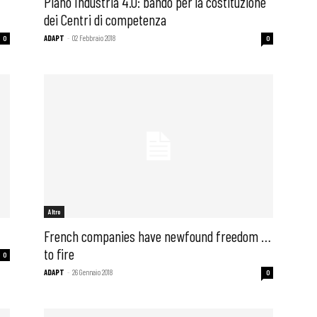
Piano Industria 4.0: bando per la costituzione
dei Centri di competenza
ADAPT
-
02 Febbraio 2018
0
0
Altro
French companies have newfound freedom …
to fire
0
 ADAPT
ADAPT
-
26 Gennaio 2018
0