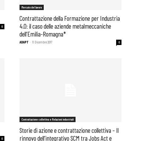
Mercato del lavoro
Contrattazione della Formazione per Industria
4.0: il caso delle aziende metalmeccaniche
0
dell’Emilia-Romagna*
ADAPT
-
11 Dicembre 2017
0
Contrattazione collettiva e Relazioni industriali
Storie di azione e contrattazione collettiva – Il
rinnovo dell’integrativo SCM tra Jobs Act e
0