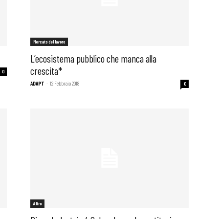
Mercato del lavoro
L’ecosistema pubblico che manca alla
crescita*
0
ADAPT
-
12 Febbraio 2018
0
Altro