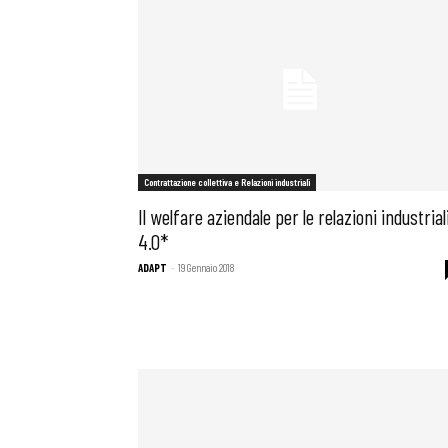
Osservator
Eventi
Contrattazione collettiva e Relazioni industriali
Chi Siamo
Il welfare aziendale per le relazioni industrial
4.0*
ADAPT
-
19 Gennaio 2018