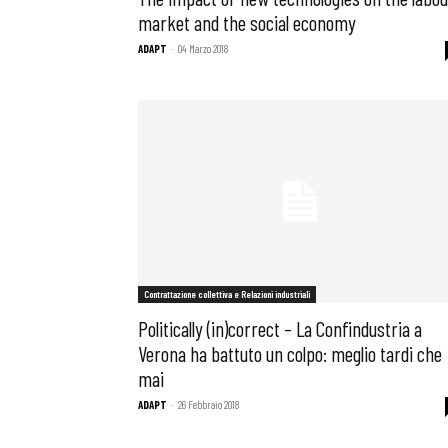
market and the social economy
ADAPT
-
04 Marzo 2018
Contrattazione collettiva e Relazioni industriali
Politically (in)correct – La Confindustria a
Verona ha battuto un colpo: meglio tardi che
mai
ADAPT
-
26 Febbraio 2018