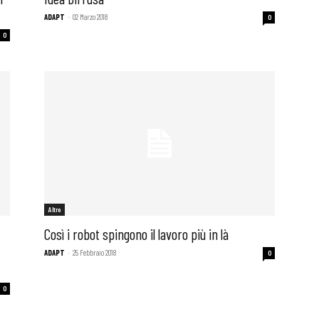
ADAPT
-
02 Marzo 2018
0
0
Altro
Così i robot spingono il lavoro più in là
ADAPT
-
25 Febbraio 2018
0
0