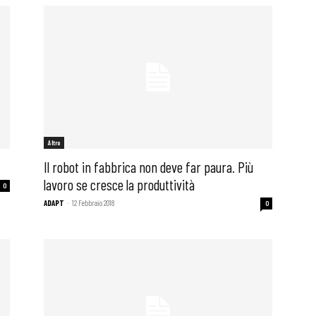
Altro
Il robot in fabbrica non deve far paura. Più
lavoro se cresce la produttività
0
ADAPT
-
12 Febbraio 2018
0