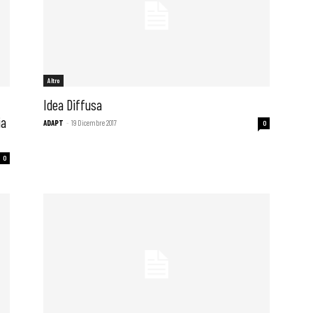
Altro
Idea Diffusa
ia
ADAPT
-
19 Dicembre 2017
0
0