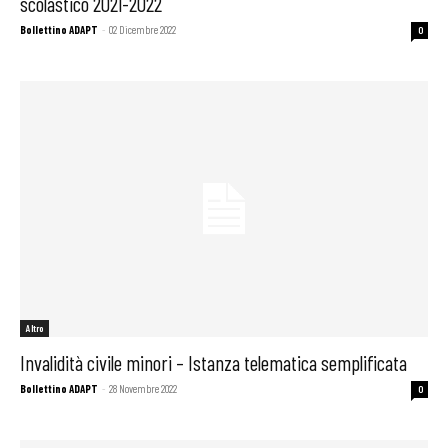
scolastico 2021-2022
Bollettino ADAPT
-
02 Dicembre 2022
0
Altro
Invalidità civile minori – Istanza telematica semplificata
Bollettino ADAPT
-
28 Novembre 2022
0