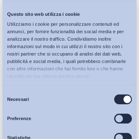
Questo sito web utilizza i cookie
Utilizziamo i cookie per personalizzare contenuti ed
annunci, per fornire funzionalità dei social media e per
analizzare il nostro traffico. Condividiamo inoltre
informazioni sul modo in cui utilizzi il nostro sito con i
nostri partner che si occupano di analisi dei dati web,
Demografia e lavoro
pubblicità e social media, i quali potrebbero combinarle
Disability, Work and Inclusion
con altre informazioni che hai fornito loro o che hanno
Bollettino ADAPT
-
14 Ottobre 2022
0
raccolto dal tuo utilizzo dei loro servizi.
Selezione
Bollettini ADAPT
Necessari
del
consenso
Articoli
Preferenze
Osservatori
Statistiche