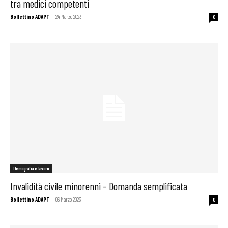
tra medici competenti
Bollettino ADAPT
-
24 Marzo 2023
0
Demografia e lavoro
Invalidità civile minorenni – Domanda semplificata
Bollettino ADAPT
-
06 Marzo 2023
0