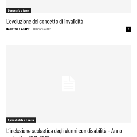
Demografia e lavoro
L’evoluzione del concetto di invalidità
Bollettino ADAPT
-
08 Gennaio 2023
0
Apprendistato e Tirocini
L’inclusione scolastica degli alunni con disabilità – Anno