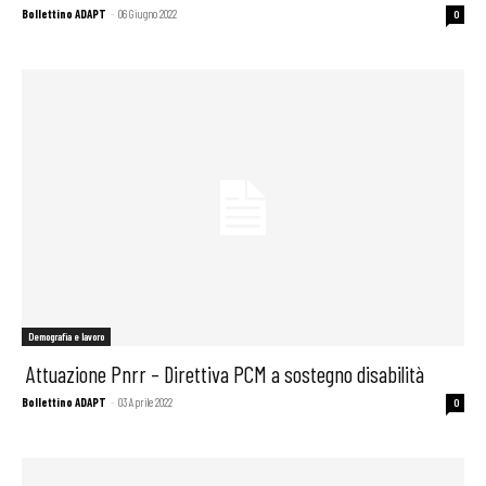
Bollettino ADAPT
-
06 Giugno 2022
0
Demografia e lavoro
Attuazione Pnrr – Direttiva PCM a sostegno disabilità
Bollettino ADAPT
-
03 Aprile 2022
0