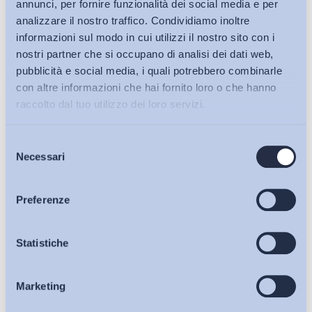
annunci, per fornire funzionalità dei social media e per
analizzare il nostro traffico. Condividiamo inoltre
informazioni sul modo in cui utilizzi il nostro sito con i
nostri partner che si occupano di analisi dei dati web,
pubblicità e social media, i quali potrebbero combinarle
con altre informazioni che hai fornito loro o che hanno
raccolto dal tuo utilizzo dei loro servizi.
Selezione
Bollettini ADAPT
Necessari
del
consenso
Articoli
Preferenze
Ho letto e Accetto il trattamento dei dati personali descritti
Osservatori
Statistiche
sulla pagina della
Privacy Policy
Iscriviti
Marketing
Eventi