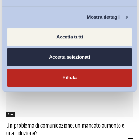
Sergio Mattarella, l’importanza della comunicazione tra
università e imprese
Chi Siamo
Mostra dettagli
ADAPT
-
05 Maggio 2017
0
Accetta tutti
Accetta selezionati
Rifiuta
Altro
Un problema di comunicazione: un mancato aumento è
una riduzione?