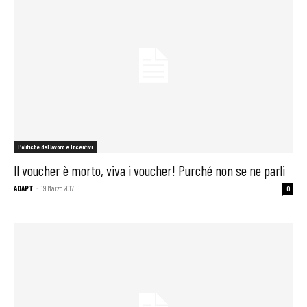
Politiche del lavoro e Incentivi
Il voucher è morto, viva i voucher! Purché non se ne parli
ADAPT
-
19 Marzo 2017
0