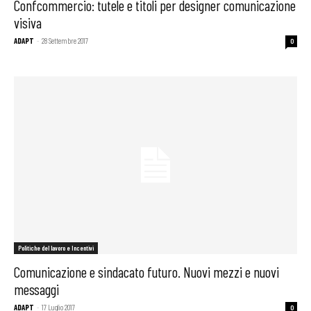
Confcommercio: tutele e titoli per designer comunicazione
visiva
ADAPT
-
28 Settembre 2017
0
Politiche del lavoro e Incentivi
Comunicazione e sindacato futuro. Nuovi mezzi e nuovi
messaggi
ADAPT
-
17 Luglio 2017
0