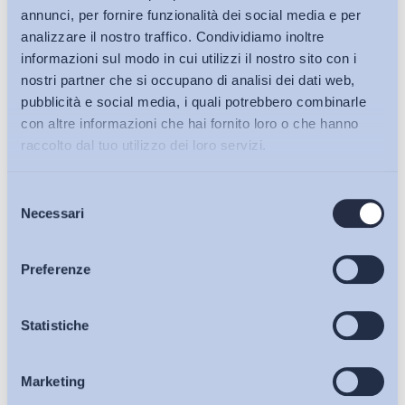
annunci, per fornire funzionalità dei social media e per
analizzare il nostro traffico. Condividiamo inoltre
Mercato del lavoro
informazioni sul modo in cui utilizzi il nostro sito con i
Renzi e il lavoro in cerca di identità
nostri partner che si occupano di analisi dei dati web,
ADAPT
-
08 Maggio 2017
0
pubblicità e social media, i quali potrebbero combinarle
con altre informazioni che hai fornito loro o che hanno
raccolto dal tuo utilizzo dei loro servizi.
Selezione
Bollettini ADAPT
Necessari
del
consenso
Articoli
Preferenze
Osservatori
Statistiche
Altro
Marketing
Eventi
Primo maggio, l’intervento del Presidente della Repubblica