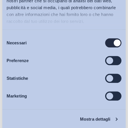
nostri partner che si occupano di analisi dei dati web,
pubblicità e social media, i quali potrebbero combinarle
Scarica il
PDF
con altre informazioni che hai fornito loro o che hanno
raccolto dal tuo utilizzo dei loro servizi.
Selezione
Bollettini ADAPT
Necessari
del
Condividi su:
consenso
Articoli
Preferenze
Osservatori
Statistiche
Ultimi Interventi
Marketing
Eventi
Chi Siamo
Mostra dettagli