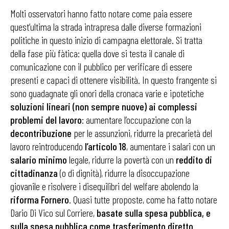
Molti osservatori hanno fatto notare come paia essere
quest’ultima la strada intrapresa dalle diverse formazioni
politiche in questo inizio di campagna elettorale. Si tratta
della fase più fàtica: quella dove si testa il canale di
comunicazione con il pubblico per verificare di essere
presenti e capaci di ottenere visibilità. In questo frangente si
sono guadagnate gli onori della cronaca varie e ipotetiche
soluzioni lineari (non sempre nuove) ai complessi
problemi del lavoro
: aumentare l’occupazione con la
decontribuzione
per le assunzioni, ridurre la precarietà del
lavoro reintroducendo
l’articolo 18
, aumentare i salari con un
salario minimo
legale, ridurre la povertà con un
reddito di
cittadinanza
(o di dignità), ridurre la disoccupazione
giovanile e risolvere i disequilibri del welfare abolendo la
riforma Fornero
. Quasi tutte proposte, come ha fatto notare
Dario Di Vico sul Corriere,
basate sulla spesa pubblica, e
sulla spesa pubblica come trasferimento diretto
.