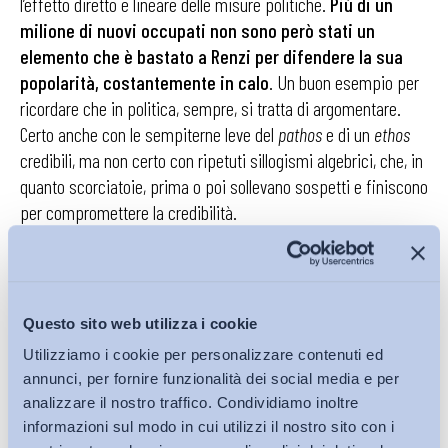
l’effetto diretto e lineare delle misure politiche.
Più di un
milione di nuovi occupati non sono però stati un
elemento che è bastato a Renzi per difendere la sua
popolarità, costantemente in calo
. Un buon esempio per
ricordare che in politica, sempre, si tratta di argomentare.
Certo anche con le sempiterne leve del
pathos
e di un
ethos
credibili, ma non certo con ripetuti sillogismi algebrici, che, in
quanto scorciatoie, prima o poi sollevano sospetti e finiscono
per compromettere la credibilità.
Francesco Nespoli
Questo sito web utilizza i cookie
ADAPT Research Fellow
Utilizziamo i cookie per personalizzare contenuti ed
annunci, per fornire funzionalità dei social media e per
@FranzNespoli
analizzare il nostro traffico. Condividiamo inoltre
informazioni sul modo in cui utilizzi il nostro sito con i