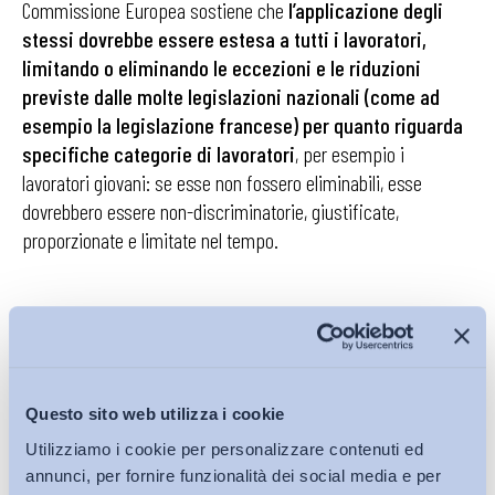
Commissione Europea sostiene che
l’applicazione degli
stessi dovrebbe essere estesa a tutti i lavoratori,
limitando o eliminando le eccezioni e le riduzioni
previste dalle molte legislazioni nazionali (come ad
esempio la legislazione francese) per quanto riguarda
specifiche categorie di lavoratori
, per esempio i
lavoratori giovani: se esse non fossero eliminabili, esse
dovrebbero essere non-discriminatorie, giustificate,
proporzionate e limitate nel tempo.
La Commissione Europea auspica altresì che nel caso degli
Stati Membri in cui le retribuzioni sono fissate unicamente
attraverso la contrattazione collettiva, anche i lavoratori non
Questo sito web utilizza i cookie
coperti dalla stessa possano beneficiare dei livelli retributivi
Utilizziamo i cookie per personalizzare contenuti ed
minimi stabiliti dai contratti collettivi, e propone in seguito
un
annunci, per fornire funzionalità dei social media e per
rafforzamento degli strumenti di vigilanza degli Stati