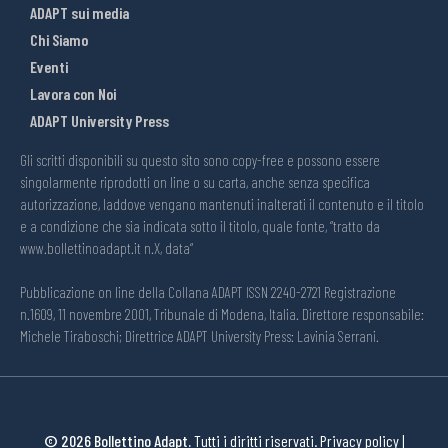
ADAPT sui media
Chi Siamo
Eventi
Lavora con Noi
ADAPT University Press
Gli scritti disponibili su questo sito sono copy-free e possono essere
singolarmente riprodotti on line o su carta, anche senza specifica
autorizzazione, laddove vengano mantenuti inalterati il contenuto e il titolo
e a condizione che sia indicata sotto il titolo, quale fonte, “tratto da
www.bollettinoadapt.it n.X, data“
Pubblicazione on line della Collana ADAPT ISSN 2240-2721 Registrazione
n.1609, 11 novembre 2001, Tribunale di Modena, Italia. Direttore responsabile:
Michele Tiraboschi; Direttrice ADAPT University Press: Lavinia Serrani.
© 2026 Bollettino Adapt.
Tutti i diritti riservati.
Privacy policy
|