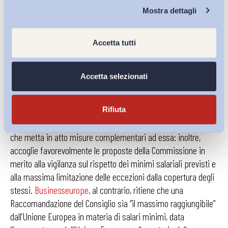
Chi Siamo
documenti di risposta delle parti sociali al secondo
Mostra dettagli
Consultation Document della Commissione, risalenti a inizio
settembre, dai quali
non potrebbero emergere posizioni
Accetta tutti
più discordanti.
Accetta selezionati
Nella seconda fase della consultazione infatti la
CES
si
schiera convintamente a favore di una
direttiva quadro,
Rifiuta
accompagnata da una Raccomandazione del Consiglio
che metta in atto misure complementari ad essa: inoltre,
accoglie favorevolmente le proposte della Commissione in
merito alla vigilanza sul rispetto dei minimi salariali previsti e
alla massima limitazione delle eccezioni dalla copertura degli
stessi.
Businesseurope
, al contrario, ritiene che una
Raccomandazione del Consiglio sia “il massimo raggiungibile”
dall’Unione Europea in materia di salari minimi, data