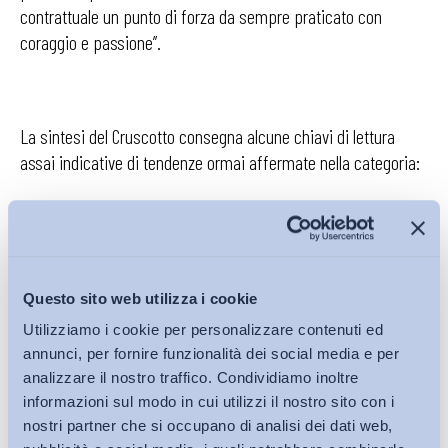
contrattuale un punto di forza da sempre praticato con
coraggio e passione’’.
La sintesi del Cruscotto consegna alcune chiavi di lettura
assai indicative di tendenze ormai affermate nella categoria:
– pur dentro un rallentamento della produzione industriale il
settore vede aumentare il saldo commerciale e i mesi di
produzione assicurata;
Questo sito web utilizza i cookie
– l’occupazione ha sofferto gli anni della pandemia, della
Utilizziamo i cookie per personalizzare contenuti ed
guerra e dei costi energetici, ma non ha subito gravi perdite
annunci, per fornire funzionalità dei social media e per
nel confronto con altre crisi e al passato;
analizzare il nostro traffico. Condividiamo inoltre
informazioni sul modo in cui utilizzi il nostro sito con i
– nella metalmeccanica sono presenti tassi di lavoro precario
nostri partner che si occupano di analisi dei dati web,
o a termine ben più bassi di quelli dell’intera economia;