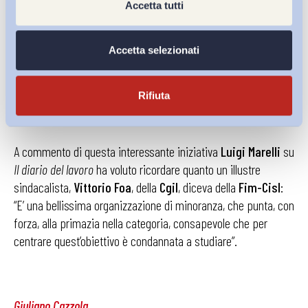
Accetta tutti
– i differenziali retributivi di genere sono più bassi
dell’economia in generale;
Accetta selezionati
– purtroppo si indebolisce la presenza della metalmeccanica
nel Mezzogiorno del Paese.
Rifiuta
A commento di questa interessante iniziativa
Luigi Marelli
su
Il diario del lavoro
ha voluto ricordare quanto un illustre
sindacalista,
Vittorio Foa
, della
Cgil
, diceva della
Fim-Cisl
:
“E’ una bellissima organizzazione di minoranza, che punta, con
forza, alla primazia nella categoria, consapevole che per
centrare quest’obiettivo è condannata a studiare”.
Giuliano Cazzola