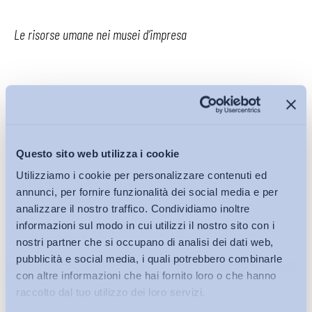
Le risorse umane nei musei d’impresa
Nella valutazione del patrimonio delle risorse umane del
museo d’impresa, va tenuto conto dell’apporto della proprietà
o del top management, affinché uno dei due o entrambi siano
convinti sostenitori dell’idea. A mano a mano che il progetto
Questo sito web utilizza i cookie
cresce, si fanno evidenti i bisogni della struttura in termini di
Utilizziamo i cookie per personalizzare contenuti ed
staff
. A tal proposito, le principali tipologie di risorse umane
annunci, per fornire funzionalità dei social media e per
presenti nei musei d’impresa vanno dagli
addetti impiegati a
analizzare il nostro traffico. Condividiamo inoltre
tempo pieno
nel lavoro del museo, agli
addetti in uso
informazioni sul modo in cui utilizzi il nostro sito con i
promiscuo
con altri compiti aziendali, dai
collaboratori esterni
nostri partner che si occupano di analisi dei dati web,
pubblicità e social media, i quali potrebbero combinarle
e occasionali
, ai
volontari
e
fornitori di servizi
. Tuttavia, quello
con altre informazioni che hai fornito loro o che hanno
museale è un ambiente particolare dove coesistono diverse
raccolto dal tuo utilizzo dei loro servizi.
funzioni e dove ci si deve muovere con estrema attenzione.