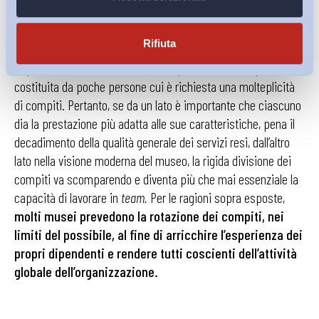
precisi e complessi di cui non sempre si parla nelle aule
universitarie. Ciò posto, occorre sottolineare come le
Rifiuta
attitudini e i talenti individuali assumono una particolare
importanza in una struttura come quella museale, spesso
costituita da poche persone cui è richiesta una molteplicità
di compiti. Pertanto, se da un lato è importante che ciascuno
dia la prestazione più adatta alle sue caratteristiche, pena il
decadimento della qualità generale dei servizi resi, dall’altro
lato nella visione moderna del museo, la rigida divisione dei
compiti va scomparendo e diventa più che mai essenziale la
capacità di lavorare in
team.
Per le ragioni sopra esposte,
molti musei prevedono la rotazione dei compiti, nei
limiti del possibile, al fine di arricchire l’esperienza dei
propri dipendenti e rendere tutti coscienti dell’attività
globale dell’organizzazione.