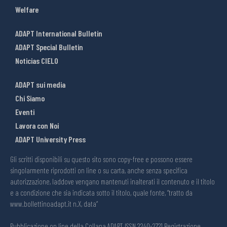
Welfare
ADAPT International Bulletin
ADAPT Special Bulletin
Noticias CIELO
ADAPT sui media
Chi Siamo
Eventi
Lavora con Noi
ADAPT University Press
Gli scritti disponibili su questo sito sono copy-free e possono essere
singolarmente riprodotti on line o su carta, anche senza specifica
autorizzazione, laddove vengano mantenuti inalterati il contenuto e il titolo
e a condizione che sia indicata sotto il titolo, quale fonte, “tratto da
www.bollettinoadapt.it n.X, data“
Pubblicazione on line della Collana ADAPT ISSN 2240-2721 Registrazione