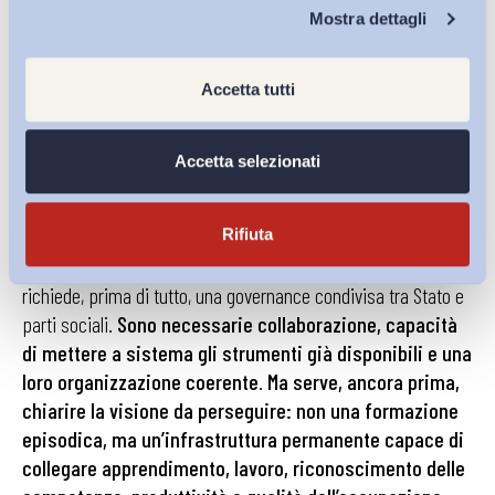
Chi Siamo
competenze e classificazioni professionali, risorse e
Mostra dettagli
fabbisogni, orientamento e transizioni, certificazione
e salari.
Accetta tutti
Andare verso un concetto ampio di
lifelong learning
, non
ridotto a percorso individuale di adattamento, progettare
Accetta selezionati
percorsi formativi non frammentati in micro-competenze
isolate ma finalizzati allo sviluppo di
skill bundles
, cioè di
Rifiuta
combinazioni di competenze tra loro complementari, e
definire strategie adeguate a livello nazionale e settoriale
richiede, prima di tutto, una governance condivisa tra Stato e
parti sociali.
Sono necessarie collaborazione, capacità
di mettere a sistema gli strumenti già disponibili e una
loro organizzazione coerente
.
Ma serve, ancora prima,
chiarire la visione da perseguire: non una formazione
episodica, ma
un’infrastruttura permanente capace di
collegare apprendimento, lavoro, riconoscimento delle