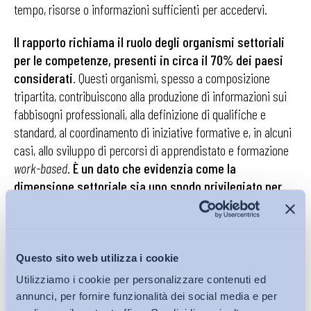
tempo, risorse o informazioni sufficienti per accedervi.
Il rapporto richiama il ruolo degli organismi settoriali
per le competenze, presenti in circa il 70% dei paesi
considerati
. Questi organismi, spesso a composizione
tripartita, contribuiscono alla produzione di informazioni sui
fabbisogni professionali, alla definizione di qualifiche e
standard, al coordinamento di iniziative formative e, in alcuni
casi, allo sviluppo di percorsi di apprendistato e formazione
work-based
.
È un dato che evidenzia come la
dimensione settoriale sia uno snodo privilegiato per
collegare fabbisogni produttivi, standard professionali
e diritti formativi.
Resta però una criticità: il ruolo delle parti sociali è
Questo sito web utilizza i cookie
spesso più forte nella consultazione e nella definizione
Utilizziamo i cookie per personalizzare contenuti ed
delle politiche sull’apprendimento permanente che
annunci, per fornire funzionalità dei social media e per
nella loro concreta gestione, nel finanziamento e nella