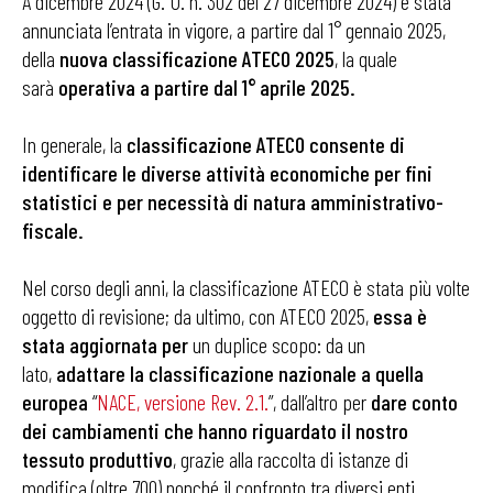
A dicembre 2024 (G. U. n. 302 del 27 dicembre 2024) è stata
annunciata l’entrata in vigore, a partire dal 1° gennaio 2025,
della
nuova classificazione ATECO 2025
, la quale
sarà
operativa a partire dal 1° aprile 2025.
In generale, la
classificazione ATECO consente di
identificare le diverse attività economiche per fini
statistici e per necessità di natura amministrativo-
fiscale.
Nel corso degli anni, la classificazione ATECO è stata più volte
oggetto di revisione; da ultimo, con ATECO 2025,
essa è
stata aggiornata per
un duplice scopo: da un
lato,
adattare la classificazione nazionale a quella
europea
“
NACE, versione Rev. 2.1.
”, dall’altro per
dare conto
dei cambiamenti che hanno riguardato il nostro
tessuto produttivo
, grazie alla raccolta di istanze di
modifica (oltre 700) nonché il confronto tra diversi enti