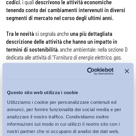
codici
, i quali
descrivono le attività economiche
tenendo conto dei cambiamenti intervenuti in diversi
segmenti di mercato nel corso degli ultimi anni.
Tra le novità
si segnala anche
una più dettagliata
descrizione delle attività che hanno un impatto in
termini di sostenibilità
, anche ambientale: nella sezione D
dedicata alle attività di “
Fornitura di energia elettrica, gas,
vapore e aria condizionata
”, è presente una specifica rispetto
all’attività di produzione di energia elettrica, distinguendo sul
punto se l’attività è condotta con l’utilizzo di fonti non
rinnovabili (D35.11.00) oppure mediante fonti rinnovabili (D
Questo sito web utilizza i cookie
35.12.00).
Utilizziamo i cookie per personalizzare contenuti ed
annunci, per fornire funzionalità dei social media e per
Sono inoltre
numerose le modifiche riguardanti il settore
analizzare il nostro traffico. Condividiamo inoltre
merceologico del
“
Commercio all’ingrosso e al
informazioni sul modo in cui utilizzi il nostro sito con i
dettaglio”
(sezione G)
, in particolare per la divisione 47
nostri partner che si occupano di analisi dei dati web,