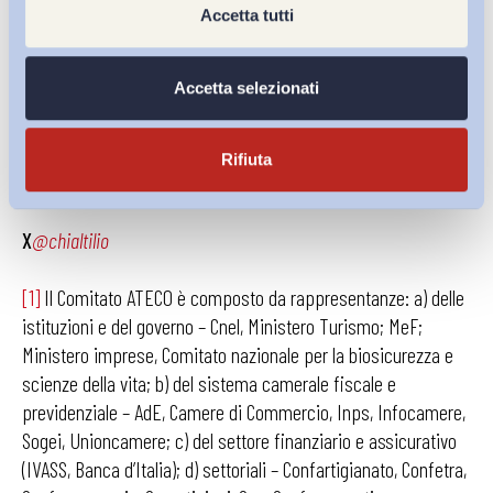
Accetta tutti
Francesco,
Content creator e influencer: l’inquadramento
giuslavoristico e previdenziale secondo l’INP
S
, in Bollettino
ADAPT 24 febbraio 2025, n. 8).
Accetta selezionati
Chiara Altilio
Rifiuta
PhD Candidate ADAPT – Università di Siena
X
@chialtilio
[1]
Il Comitato ATECO è composto da rappresentanze: a) delle
istituzioni e del governo – Cnel, Ministero Turismo; MeF;
Ministero imprese, Comitato nazionale per la biosicurezza e
scienze della vita; b) del sistema camerale fiscale e
previdenziale – AdE, Camere di Commercio, Inps, Infocamere,
Sogei, Unioncamere; c) del settore finanziario e assicurativo
(IVASS, Banca d’Italia); d) settoriali – Confartigianato, Confetra,