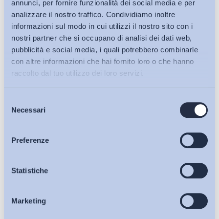
annunci, per fornire funzionalità dei social media e per
analizzare il nostro traffico. Condividiamo inoltre
informazioni sul modo in cui utilizzi il nostro sito con i
nostri partner che si occupano di analisi dei dati web,
pubblicità e social media, i quali potrebbero combinarle
con altre informazioni che hai fornito loro o che hanno
raccolto dal tuo utilizzo dei loro servizi.
Selezione
Bollettini ADAPT
Necessari
del
consenso
Articoli
Preferenze
Ho letto e Accetto il trattamento dei dati personali descritti
Osservatori
Statistiche
sulla pagina della
Privacy Policy
Iscriviti
Marketing
Eventi