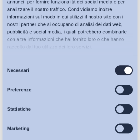
annunci, per fornire funzionalità dei social media e per
analizzare il nostro traffico. Condividiamo inoltre
informazioni sul modo in cui utilizzi il nostro sito con i
nostri partner che si occupano di analisi dei dati web,
pubblicità e social media, i quali potrebbero combinarle
con altre informazioni che hai fornito loro o che hanno
raccolto dal tuo utilizzo dei loro servizi.
Selezione
Bollettini ADAPT
Necessari
del
consenso
Articoli
Preferenze
Ho letto e Accetto il trattamento dei dati personali descritti
Osservatori
Statistiche
sulla pagina della
Privacy Policy
Iscriviti
Marketing
Eventi