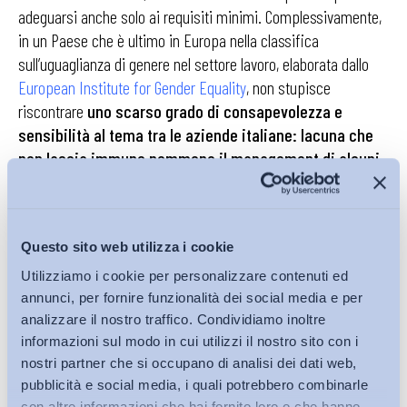
adeguarsi anche solo ai requisiti minimi. Complessivamente,
in un Paese che è ultimo in Europa nella classifica
sull’uguaglianza di genere nel settore lavoro, elaborata dallo
European Institute for Gender Equality
, non stupisce
riscontrare
uno scarso grado di consapevolezza e
sensibilità al tema tra le aziende italiane: lacuna che
non lascia immune nemmeno il management di alcuni
grandi gruppi multinazionali
. E anche gli audit di
follow-up
,
per valutare l’implementazione delle azioni di miglioramento, a
6 o 12 mesi di distanza dalla prima procedura di assessment,
Questo sito web utilizza i cookie
non sempre riescono a rilevare i progressi attesi.
Utilizziamo i cookie per personalizzare contenuti ed
Per quanto riguarda poi la rappresentanza dei lavoratori,
annunci, per fornire funzionalità dei social media e per
analizzare il nostro traffico. Condividiamo inoltre
nonostante alcune pratiche contrattuali positive quantomeno
informazioni sul modo in cui utilizzi il nostro sito con i
negli ambiti del sostegno alla genitorialità e alla cura dei
nostri partner che si occupano di analisi dei dati web,
familiari, rilevate dalla nostra
banca dati
FareContrattazione
, il
pubblicità e social media, i quali potrebbero combinarle
suo coinvolgimento nell’ambito della parità di genere risulta
con altre informazioni che hai fornito loro o che hanno