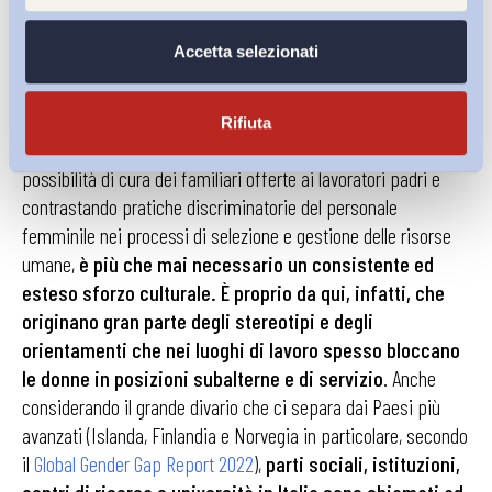
Sviluppo Sostenibile nel suo Obiettivo 5
), e suscettibile di
generare effetti positivi non soltanto dal punto di vista del
Accetta selezionati
benessere e della giustizia sociale ma anche in termini di
competitività e performance. Tuttavia, per orientare il
comportamento delle organizzazioni verso una reale parità
Rifiuta
retributiva e di sviluppo di carriera, anche incrementando le
possibilità di cura dei familiari offerte ai lavoratori padri e
contrastando pratiche discriminatorie del personale
femminile nei processi di selezione e gestione delle risorse
umane,
è più che mai necessario un consistente ed
esteso sforzo culturale. È proprio da qui, infatti, che
originano gran parte degli stereotipi e degli
orientamenti che nei luoghi di lavoro spesso bloccano
le donne in posizioni subalterne e di servizio
. Anche
considerando il grande divario che ci separa dai Paesi più
avanzati (Islanda, Finlandia e Norvegia in particolare, secondo
il
Global Gender Gap Report 2022
),
parti sociali, istituzioni,