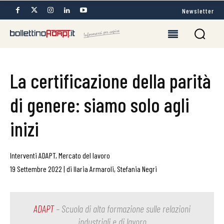
Newsletter
La certificazione della parità
di genere: siamo solo agli
inizi
Interventi ADAPT
,
Mercato del lavoro
19 Settembre 2022
|
di
Ilaria Armaroli
,
Stefania Negri
ADAPT
– Scuola di alta formazione sulle relazioni
industriali e di lavoro