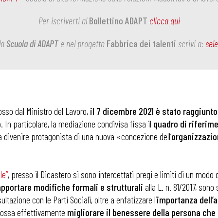
Per iscriverti al
Bollettino ADAPT
clicca qui
la
Scuola di ADAPT
e nel progetto
Fabbrica dei talenti
scrivi a:
sel
mosso dal Ministro del Lavoro,
il 7 dicembre 2021 è stato raggiunto
o
. In particolare, la mediazione condivisa fissa il
quadro di riferim
a divenire protagonista di una nuova «concezione dell’
organizzazio
le”
, presso il Dicastero si sono intercettati pregi e limiti di un mod
pportare modifiche formali e strutturali
alla L. n. 81/2017, sono 
azione con le Parti Sociali, oltre a enfatizzare l’
importanza dell’
possa effettivamente
migliorare il benessere della persona che 