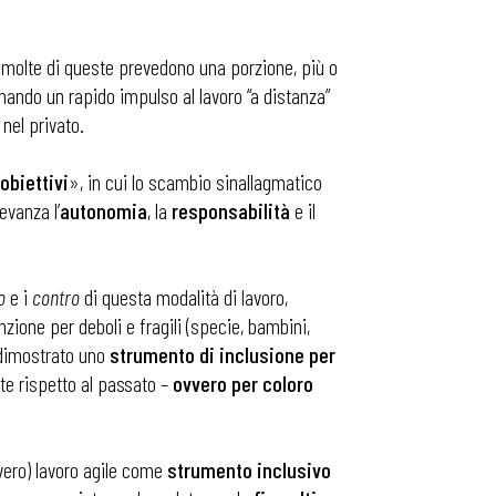
i molte di queste prevedono una porzione, più o
ando un rapido impulso al lavoro “a distanza”
 nel privato.
 obiettivi
», in cui lo scambio sinallagmatico
evanza l’
autonomia
, la
responsabilità
e il
o
e i
contro
di questa modalità di lavoro,
ione per deboli e fragili (specie, bambini,
e dimostrato uno
strumento di inclusione per
e rispetto al passato –
ovvero per coloro
 (vero) lavoro agile come
strumento inclusivo