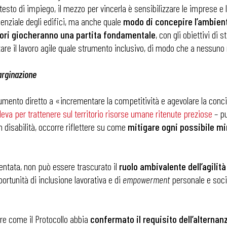
testo di impiego, il mezzo per vincerla è sensibilizzare le imprese e le
enziale degli edifici, ma anche quale
modo di concepire l’ambiente
atori giocheranno una partita fondamentale
, con gli obiettivi di 
zare il lavoro agile quale strumento inclusivo, di modo che a nessuno 
marginazione
rumento diretto a «incrementare la competitività e agevolare la concil
leva per trattenere sul territorio risorse umane ritenute preziose
– pu
n disabilità, occorre riflettere su come
mitigare ogni possibile mi
entata, non può essere trascurato il
ruolo ambivalente dell’agilità
pportunità di inclusione lavorativa e di
empowerment
personale e socia
are come il Protocollo abbia
confermato il requisito dell’alternan