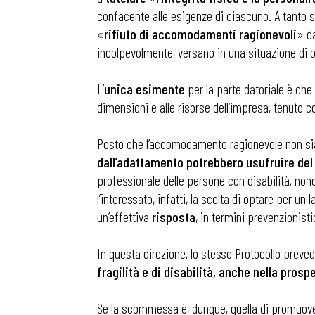
confacente alle esigenze di ciascuno. A tanto
«
rifiuto di accomodamenti ragionevoli
» da
incolpevolmente, versano in una situazione di og
L’
unica esimente
per la parte datoriale è che
dimensioni e alle risorse dell’impresa, tenuto c
Posto che l’accomodamento ragionevole non sia u
dall’adattamento potrebbero usufruire del 
professionale delle persone con disabilità, non
l’interessato, infatti, la scelta di optare per un
un’effettiva
risposta
, in termini prevenzionistic
In questa direzione, lo stesso Protocollo preve
fragilità e di disabilità, anche nella pr
Se la scommessa è, dunque, quella di promuovere 