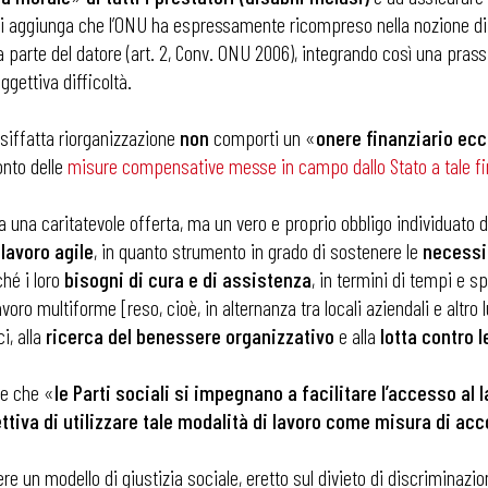
 si aggiunga che l’ONU ha espressamente ricompreso nella nozione d
 parte del datore (art. 2, Conv. ONU 2006), integrando così una prassi 
gettiva difficoltà.
 siffatta riorganizzazione
non
comporti un «
onere finanziario ec
onto delle
misure compensative messe in campo dallo Stato a tale f
na caritatevole offerta, ma un vero e proprio obbligo individuato da
lavoro agile
, in quanto strumento in grado di sostenere le
necessit
ché i loro
bisogni di cura e di assistenza
, in termini di tempi e s
 lavoro multiforme [reso, cioè, in alternanza tra locali aziendali e altr
i, alla
ricerca del benessere organizzativo
e alla
lotta contro 
de che «
le Parti sociali si impegnano a facilitare l’accesso al l
ospettiva di utilizzare tale modalità di lavoro come misura di
un modello di giustizia sociale, eretto sul divieto di discriminazioni