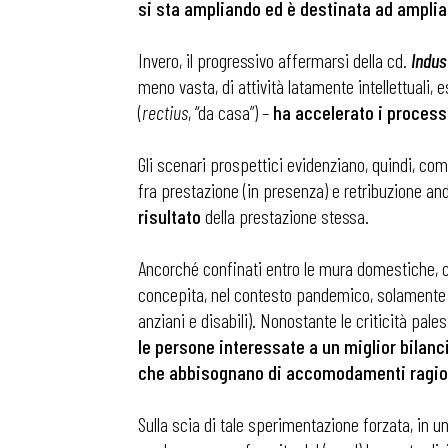
si sta ampliando ed è destinata ad amplia
Invero, il progressivo affermarsi della cd.
Indus
meno vasta, di attività latamente intellettuali, e
(
rectius
, “da casa”) –
ha
accelerato i process
Gli scenari prospettici evidenziano, quindi, co
fra prestazione (in presenza) e retribuzione an
risultato
della prestazione stessa.
Ancorché confinati entro le mura domestiche, co
concepita, nel contesto pandemico, solamente qu
anziani e disabili). Nonostante le criticità pal
le persone interessate a un miglior bilanc
che abbisognano di accomodamenti ragio
Bollettini
Sulla scia di tale sperimentazione forzata, in un
Articoli