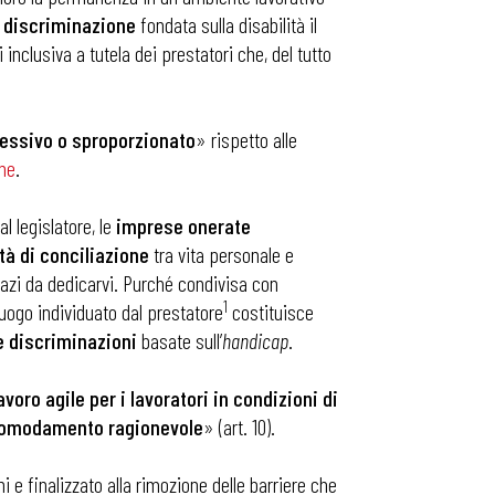
i
discriminazione
fondata sulla disabilità il
inclusiva a tutela dei prestatori che, del tutto
cessivo o sproporzionato
» rispetto alle
ine
.
l legislatore, le
imprese onerate
à di conciliazione
tra vita personale e
pazi da dedicarvi. Purché condivisa con
1
o luogo individuato dal prestatore
costituisce
le discriminazioni
basate sull’
handicap
.
avoro agile per i lavoratori in condizioni di
 accomodamento ragionevole
» (art. 10).
 e finalizzato alla rimozione delle barriere che