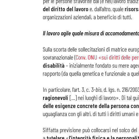
per le persone sfavorite dal (e nel) lavoro tradiz
del diritto del lavoro
e, dall’altro, quale
risors
organizzazioni aziendali, a beneficio di tutti.
Osservator
Il lavoro agile quale misura di accomodament
Eventi
Sulla scorta delle sollecitazioni di matrice euro
sovranazionale (
Conv. ONU «sui diritti delle pe
Chi Siamo
disabilità
– inizialmente fondato su mere agevol
rapporto (da quella genetica e funzionale a quell
In particolare, l’art. 3, c. 3-
bis
, d. lgs. n. 216/2
ragionevoli
[…] nei luoghi di lavoro». Di tal g
delle esigenze concrete della persona con
uguaglianza con gli altri, di tutti i diritti umani 
Siffatta previsione può collocarsi nel solco del 
a
tutelare
«
l’integrità fisica e la personal