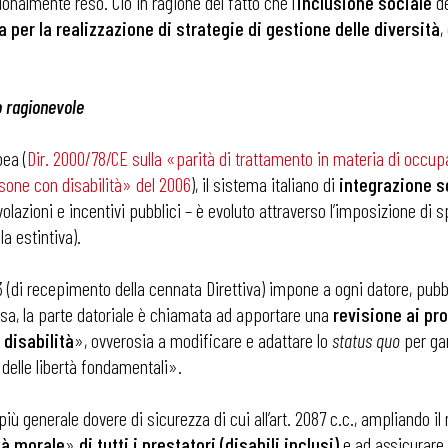
ionalmente reso. Ciò in ragione del fatto che l’
inclusione sociale
de
a per la realizzazione di strategie di gestione delle diversità
,
i
o ragionevole
pea (
Dir. 2000/78/CE sulla «parità di trattamento in materia di occup
rsone con disabilità» del 2006
), il sistema italiano di
integrazione s
azioni e incentivi pubblici – è evoluto attraverso l’imposizione di s
a estintiva).
003 (di recepimento della cennata Direttiva) impone a ogni datore, pubb
uisa, la parte datoriale è chiamata ad apportare una
revisione ai pr
 disabilità
», ovverosia a modificare e adattare lo
status quo
per gar
e delle libertà fondamentali».
più generale dovere di sicurezza di cui all’art. 2087 c.c., ampliando il
ità morale
»
di tutti i prestatori (disabili inclusi)
e ad assicurare 