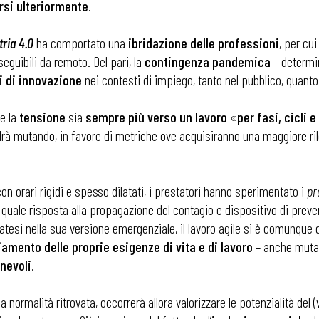
rsi ulteriormente
.
tria 4.0
ha comportato una
ibridazione delle professioni
, per cu
seguibili da remoto. Del pari, la
contingenza pandemica
– determin
i di innovazione
nei contesti di impiego, tanto nel pubblico, quanto
me la
tensione
sia
sempre più verso un lavoro
«
per fasi, cicli e
drà mutando, in favore di metriche ove acquisiranno una maggiore ril
n orari rigidi e spesso dilatati, i prestatori hanno sperimentato i
pr
ale risposta alla propagazione del contagio e dispositivo di prevenz
esatesi nella sua versione emergenziale, il lavoro agile si è comunqu
iamento delle proprie esigenze di vita e di lavoro
– anche mutat
nevoli
.
 ADAPT
a normalità ritrovata, occorrerà allora valorizzare le potenzialità del