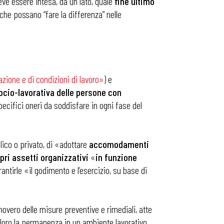
ve essere intesa, da un lato, quale
fine ultimo
 che possano “fare la differenza” nelle
azione e di condizioni di lavoro»
) e
ocio-lavorativa delle persone con
pecifici oneri da soddisfare in ogni fase del
lico o privato, di «adottare
accomodamenti
opri assetti organizzativi
«
in funzione
antirle «il godimento e l’esercizio, su base di
 novero delle misure preventive e rimediali, atte
loro la permanenza in un ambiente lavorativo