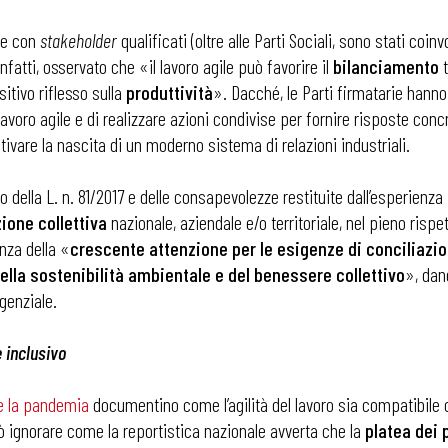
one con
stakeholder
qualificati (oltre alle Parti Sociali, sono stati coin
nfatti, osservato che «il lavoro agile può favorire il
bilanciamento
t
sitivo riflesso sulla
produttività
». Dacché, le Parti firmatarie hanno
voro agile e di realizzare azioni condivise per fornire risposte concr
tivare la nascita di un moderno sistema di relazioni industriali.
 della L. n. 81/2017 e delle consapevolezze restituite dall’esperienza
zione collettiva
nazionale, aziendale e/o territoriale, nel pieno rispet
nza della «
crescente attenzione per le esigenze di conciliazion
ella sostenibilità ambientale e del benessere collettivo
», dan
rgenziale.
e inclusivo
e la pandemia
documentino come l’agilità del lavoro sia compatibile c
ò ignorare come la reportistica nazionale avverta che la
platea dei p