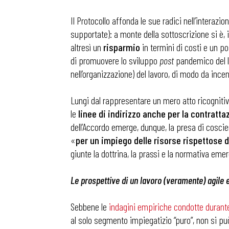
Il Protocollo affonda le sue radici nell’interazi
supportate): a monte della sottoscrizione si è, i
altresì un
risparmio
in termini di costi e un po
di promuovere lo sviluppo
post
pandemico del la
nell’organizzazione) del lavoro, di modo da incen
Lungi dal rappresentare un mero atto ricognitivo
le
linee di indirizzo anche per la contratta
dell’Accordo emerge, dunque, la presa di coscie
«
per un impiego delle risorse rispettose d
giunte la dottrina, la prassi e la normativa eme
Le prospettive di un lavoro (veramente) agile 
Sebbene le
indagini empiriche condotte durant
al solo segmento impiegatizio “puro”, non si pu