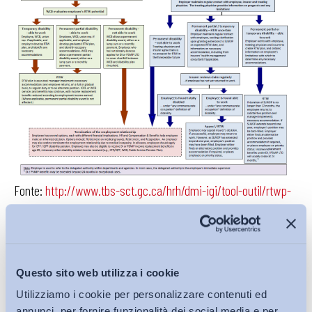
Fonte:
http://www.tbs-sct.gc.ca/hrh/dmi-igi/tool-outil/rtwp-
sprat-eng.asp
.
Da quanto esposto finora, possiamo dedurre che
l’approccio del
Disability Management
non ha ancora, del
Questo sito web utilizza i cookie
tutto, posto le sue radici in Italia.
La mancanza di
Utilizziamo i cookie per personalizzare contenuti ed
conoscenze e strumenti adeguati a fronteggiare questo
annunci, per fornire funzionalità dei social media e per