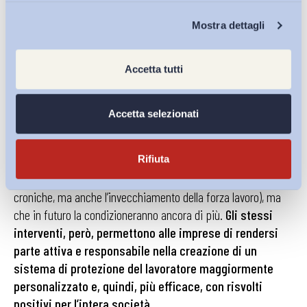
seguire anche all’interno del sistema imprenditoriale,
attraverso l’uso della consulenza clinica organizzativa, capace
Chi Siamo
Mostra dettagli
di essere uno strumento efficace sia per il soggetto implicato
nella disabilità che per la diffusione del benessere all’interno
Accetta tutti
del luogo di lavoro.
Gli interventi di
Disability Management
, quindi,
Accetta selezionati
rappresentano, per le imprese, l’opportunità di
controllare la propria competitività ed i costi
Rifiuta
economici e sociali in rapporto a variabili che già oggi
incidono sulla produttività
(come le disabilità, le malattie
croniche, ma anche l’invecchiamento della forza lavoro), ma
che in futuro la condizioneranno ancora di più.
Gli stessi
interventi, però, permettono alle imprese di rendersi
parte attiva e responsabile nella creazione di un
sistema di protezione del lavoratore maggiormente
personalizzato e, quindi, più efficace, con risvolti
positivi per l’intera società.