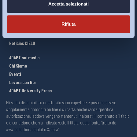
Salute e sicurezza
Accetta selezionati
Welfare
Rifiuta
ADAPT International Bulletin
ADAPT Special Bulletin
Noticias CIELO
ADAPT sui media
Chi Siamo
Eventi
Lavora con Noi
ADAPT University Press
Gli scritti disponibili su questo sito sono copy-free e possono essere
singolarmente riprodotti on line o su carta, anche senza specifica
autorizzazione, laddove vengano mantenuti inalterati il contenuto e il titolo
e a condizione che sia indicata sotto il titolo, quale fonte, “tratto da
www.bollettinoadapt.it n.X, data“