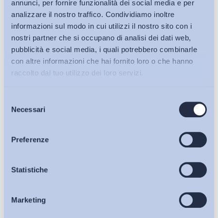
annunci, per fornire funzionalità dei social media e per
analizzare il nostro traffico. Condividiamo inoltre
informazioni sul modo in cui utilizzi il nostro sito con i
nostri partner che si occupano di analisi dei dati web,
pubblicità e social media, i quali potrebbero combinarle
con altre informazioni che hai fornito loro o che hanno
raccolto dal tuo utilizzo dei loro servizi.
Selezione
Bollettini ADAPT
Necessari
del
consenso
Articoli
Preferenze
Ho letto e Accetto il trattamento dei dati personali descritti
Osservatori
Statistiche
sulla pagina della
Privacy Policy
Iscriviti
Marketing
Eventi