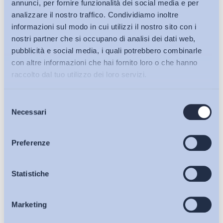
annunci, per fornire funzionalità dei social media e per
analizzare il nostro traffico. Condividiamo inoltre
informazioni sul modo in cui utilizzi il nostro sito con i
nostri partner che si occupano di analisi dei dati web,
pubblicità e social media, i quali potrebbero combinarle
con altre informazioni che hai fornito loro o che hanno
raccolto dal tuo utilizzo dei loro servizi.
Selezione
Bollettini ADAPT
Necessari
del
consenso
Articoli
Preferenze
Ho letto e Accetto il trattamento dei dati personali descritti
Osservatori
Statistiche
sulla pagina della
Privacy Policy
Iscriviti
Marketing
Eventi