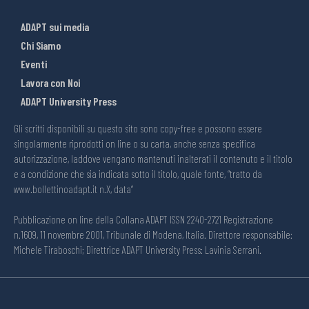
ADAPT sui media
Chi Siamo
Eventi
Lavora con Noi
ADAPT University Press
Gli scritti disponibili su questo sito sono copy-free e possono essere
singolarmente riprodotti on line o su carta, anche senza specifica
autorizzazione, laddove vengano mantenuti inalterati il contenuto e il titolo
e a condizione che sia indicata sotto il titolo, quale fonte, “tratto da
www.bollettinoadapt.it n.X, data“
Pubblicazione on line della Collana ADAPT ISSN 2240-2721 Registrazione
n.1609, 11 novembre 2001, Tribunale di Modena, Italia. Direttore responsabile:
Michele Tiraboschi; Direttrice ADAPT University Press: Lavinia Serrani.