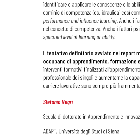
identificare e applicare le conoscenze e le abil
dominio di competenza (es. idraulica) così com
Osservator
performance and influence learning
. Anche i f
nel concetto di competenza. Anche i fattori ps
specified level of learning or ability.
Eventi
Il tentativo definitorio avviato nel report m
occupano di apprendimento, formazione e po
Chi Siamo
interventi formativi finalizzati all’apprendiment
professionale dei singoli e aumentarne la capa
carriere lavorative sono sempre più frammentate
Stefania Negri
Scuola di dottorato in Apprendimento e innovazi
ADAPT, Università degli Studi di Siena