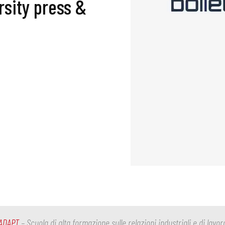
rsity press &
ADAPT
– Scuola di alta formazione sulle relazioni industriali e di lavor