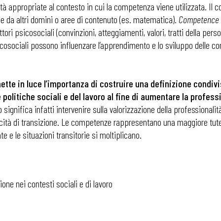
ità appropriate al contesto in cui la competenza viene utilizzata. Il 
e da altri domini o aree di contenuto (es. matematica).
Competence i
i
attori psicosociali (convinzioni, atteggiamenti, valori, tratti della pe
icosociali possono influenzare l’apprendimento e lo sviluppo delle 
ette in luce l’importanza di costruire una definizione condivisa 
litiche sociali e del lavoro al fine di aumentare la professio
o significa infatti intervenire sulla valorizzazione della professional
cità di transizione. Le competenze rappresentano una maggiore tutela
 e le situazioni transitorie si moltiplicano.
one nei contesti sociali e di lavoro