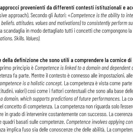
 approcci provenienti da differenti contesti istituzionali e 
ive approach). Secondo gli Autori: «
Competence is the ability to int
, beliefs, attitudes, values and motivations) to consistently perform s
a scandaglia in modo dettagliato tutti i concetti che compongono la 
ions, Skills, Values).
se della definizione che sono utili a comprendere la cornice di
l primo principio è
Competence is linked to a domain and dependent o
tenza fa parte. Mentre il contesto è connesso alle impostazioni, alle
ompetence is a holistic concept.
La competenza è vista come parte 
attitudini, valori) così come i fattori contestuali che sono alla base d
 a domain, which supports predictions of future performances.
La coe
del concetto di competenza. La competenza non riguarda solo l’essere 
 ADAPT
e in grado di intervenire costantemente con successo. La coerenza è 
e e quadri basati sulle competenze.
Competence involves applying cont
 implica l’uso sia delle conoscenze che delle abilità. La competenza