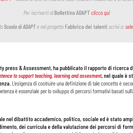
Per iscriverti al
Bollettino ADAPT
clicca qui
la
Scuola di ADAPT
e nel progetto
Fabbrica dei talenti
scrivi a:
sel
 press & Assessment, ha pubblicato il rapporto di ricerca di 
tence to support teaching, learning and assesment
, nel quale è s
tenza
. L’esigenza di costruire una definizione di tale concetto è seco
etenza è essenziale per lo sviluppo di percorsi formativi basati sul
le nel dibattito accademico, politico, sociale ed è stato am
dimento, dei curricula e della valutazione dei percorsi di fo