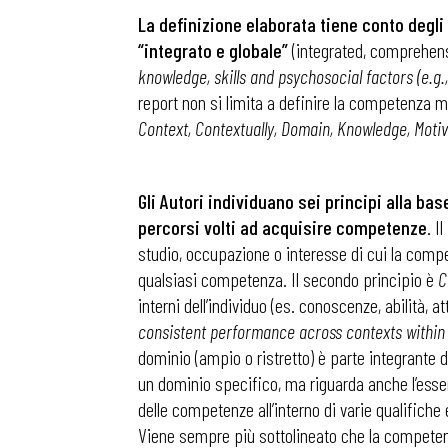
La definizione elaborata tiene conto degli
“integrato e globale”
(integrated, comprehens
knowledge, skills and psychosocial factors (e.g.
report non si limita a definire la competenza m
Context, Contextually, Domain, Knowledge, Motivat
Gli Autori individuano sei principi alla ba
percorsi volti ad acquisire competenze
. I
studio, occupazione o interesse di cui la compe
qualsiasi competenza. Il secondo principio è
C
interni dell’individuo (es. conoscenze, abilità, 
consistent performance across contexts within
dominio (ampio o ristretto) è parte integrante 
Bollettini
un dominio specifico, ma riguarda anche l’esser
delle competenze all’interno di varie qualifich
Viene sempre più sottolineato che la competenza
Articoli