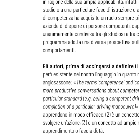
in ragione della sua ampia applicabilità, infatt
studio o a una particolare fase di istruzione o 
di competenza ha acquisito un ruolo sempre più 
aziende di disporre di persone competenti, capa
unanimemente condivisa tra gli studiosi e tra c
programma adotta una diversa prospettiva sull
comportamenti.
Gli autori, prima di accingersi a definire
però esistente nel nostro linguaggio in quanto n
anglosassone: «
The terms ‘competence’ and ‘c
more productive conversations about competence
particular standard (e.g. being a competent dri
completion of a particular driving manoeuvre)»
apprendono in modo efficace, (2) è un concetto
svolgere un’azione, (3) è un concetto ad ampio r
apprendimento o fascia d’età.