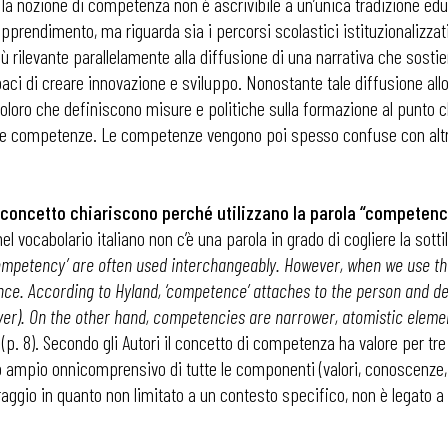
i, la nozione di competenza non è ascrivibile a un’unica tradizione ed
apprendimento, ma riguarda sia i percorsi scolastici istituzionalizzati
rilevante parallelamente alla diffusione di una narrativa che sostien
ci di creare innovazione e sviluppo. Nonostante tale diffusione allo
oloro che definiscono misure e politiche sulla formazione al punto c
e competenze. Le competenze vengono poi spesso confuse con altri t
 il concetto chiariscono perché utilizzano la parola “compete
el vocabolario italiano non c’è una parola in grado di cogliere la sot
ompetency’ are often used interchangeably.
However, when we use th
. According to Hyland, ‘competence’ attaches to the person and descr
ver). On the other hand, competencies are narrower, atomistic elements
(p. 8). Secondo gli Autori il concetto di competenza ha valore per tre
 ampio onnicomprensivo di tutte le componenti (valori, conoscenze, 
aggio in quanto non limitato a un contesto specifico, non è legato a 