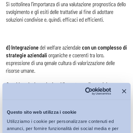
Si sottolinea l’importanza di una valutazione prognostica dello
svolgimento e gli esiti delle trattative al fine di adottare
soluzioni condivise e, quindi, efficaci ed efficienti.
d) Integrazione
del welfare aziendale
con un complesso di
strategie aziendali
organiche e coerenti tra loro,
espressione di una genale cultura di valorizzazione delle
risorse umane.
Considerazioni conclusive. L’importanza di una visione
sistematica e territoriale
Questo sito web utilizza i cookie
Il pregio del contributo in esame consiste, come è già stato
Utilizziamo i cookie per personalizzare contenuti ed
evidenziato, nel porre l’accento sul ruolo che può rivestire il
annunci, per fornire funzionalità dei social media e per