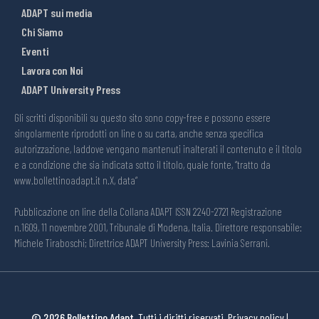
ADAPT sui media
Chi Siamo
Eventi
Lavora con Noi
ADAPT University Press
Gli scritti disponibili su questo sito sono copy-free e possono essere
singolarmente riprodotti on line o su carta, anche senza specifica
autorizzazione, laddove vengano mantenuti inalterati il contenuto e il titolo
e a condizione che sia indicata sotto il titolo, quale fonte, “tratto da
www.bollettinoadapt.it n.X, data“
Pubblicazione on line della Collana ADAPT ISSN 2240-2721 Registrazione
n.1609, 11 novembre 2001, Tribunale di Modena, Italia. Direttore responsabile:
Michele Tiraboschi; Direttrice ADAPT University Press: Lavinia Serrani.
© 2026 Bollettino Adapt.
Tutti i diritti riservati.
Privacy policy
|