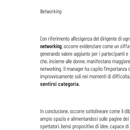
Networking
Osservator
Eventi
Con riferimento all’esigenza del dirigente di ogn
networking,
occorre evidenziare come un siffat
generando valore aggiunto per i partecipanti e 
Chi Siamo
che, insieme alle donne, manifestano maggiore in
networking. Il manager ha capito l’importanza di
improvvisamente soli nei momenti di difficoltà,
sentirsi categoria
.
In conclusione, occorre sottolineare come il diba
ampio spazio e alimentandosi sulle pagine dei 
spettatori, bensì propositivo di idee, capace di f