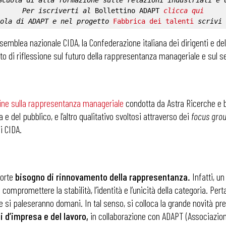
Scuola di alta formazione sulle relazioni industriali e 
Per iscriverti al 
Bollettino ADAPT
clicca qui
ola di ADAPT
 e nel progetto 
Fabbrica dei talenti
 scrivi 
ssemblea nazionale CIDA, la Confederazione italiana dei dirigenti e del
o di riflessione sul futuro della rappresentanza manageriale e sul s
ine sulla rappresentanza manageriale
condotta da Astra Ricerche e b
a e del pubblico, e l’altro qualitativo svoltosi attraverso dei
focus gro
di CIDA.
forte
bisogno di rinnovamento della rappresentanza.
Infatti, u
za compromettere la stabilità, l’identità e l’unicità della categoria. Pe
he si paleseranno domani. In tal senso, si colloca la grande novità pr
 d’impresa e del lavoro,
in collaborazione con ADAPT (Associazion