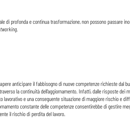
le di profonda e continua trasformazione, non possono passare inosser
tworking.
pere anticipare il fabbisogno di nuove competenze richieste dal bus
raverso la continuità dell’aggiornamento. Infatti, dalle risposte dei 
lavorativo e una conseguente situazione di maggiore rischio e diffi
iornamento constante delle competenze consentirebbe di gestire megli
 ADAPT
te il rischio di perdita del lavoro.