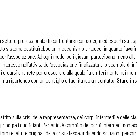
i
i settore professionale di confrontarsi con colleghi ed esperti su aspe
to sistema costituirebbe un meccanismo virtuoso, in quanto favorir
per l’associazione. Ad ogni modo, se i giovani partecipano meno alla
teresse nell’attività dell’associazione finalizzata allo scambio di in
 crearsi una rete per crescere e alla quale fare riferimento nei mome
 ma ripartendo con un consiglio o facilitando un contatto.
Stare in
ttito sulla crisi della rappresentanza, dei corpi intermedi e delle class
principali quotidiani. Pertanto, è compito dei corpi intermedi non
ornire letture originali della crisi stessa, indicando soluzioni percorri