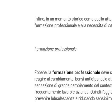
Infine, in un momento storico come quello attua
formazione professionale e alla necessità di
ne
Formazione professionale
Ebbene, la
formazione professionale
deve sa
reagire al cambiamento, bensì anticipandolo att
sensazione di grande cambiamento del contesto 
frequentemente lavoro e azienda. Quindi, l’agg
Bollettini
prevenire l’obsolescenza e riducendo sensibilmen
Articoli