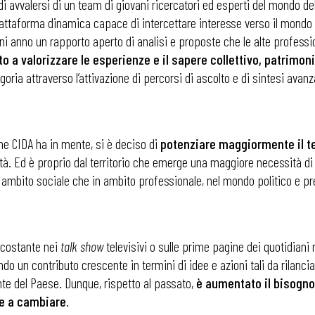
la di avvalersi di un team di giovani ricercatori ed esperti del mondo d
taforma dinamica capace di intercettare interesse verso il mondo della
i anno un rapporto aperto di analisi e proposte che le alte profession
o a valorizzare le esperienze e il sapere collettivo, patrimon
oria attraverso l’attivazione di percorsi di ascolto e di sintesi avanz
he CIDA ha in mente, si è deciso di
potenziare maggiormente il te
ltà. Ed è proprio dal territorio che emerge una maggiore necessità d
 ambito sociale che in ambito professionale, nel mondo politico e pre
 costante nei
talk show
televisivi o sulle prime pagine dei quotidiani
ando un contributo crescente in termini di idee e azioni tali da rilanci
ente del Paese. Dunque, rispetto al passato,
è
aumentato il bisogno
e a cambiare
.