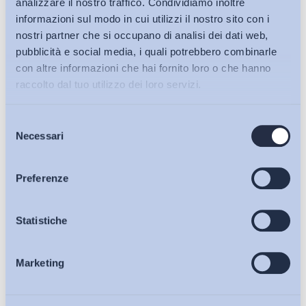
analizzare il nostro traffico. Condividiamo inoltre
informazioni sul modo in cui utilizzi il nostro sito con i
1
2
nostri partner che si occupano di analisi dei dati web,
pubblicità e social media, i quali potrebbero combinarle
con altre informazioni che hai fornito loro o che hanno
raccolto dal tuo utilizzo dei loro servizi.
Iscriviti alla Newsletter
Selezione
Bollettini ADAPT
Necessari
del
consenso
Articoli
Preferenze
Osservatori
Statistiche
Marketing
Eventi