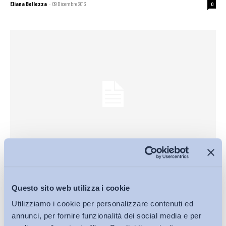
Eliana Bellezza
-
09 Dicembre 2013
0
Altro
Lezioni di #Employability/13 – Rete e lavoro: se sei già
dentro sfrutta le sue potenzialità
Questo sito web utilizza i cookie
Eliana Bellezza
-
09 Dicembre 2013
0
Utilizziamo i cookie per personalizzare contenuti ed
annunci, per fornire funzionalità dei social media e per