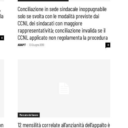
,
Conciliazione in sede sindacale inoppugnabile
la
solo se svolta con le modalità previste dai
CCNL dei sindacati con maggiore
rappresentatività; conciliazione invalida se il
CCNL applicato non regolamenta la procedura
0
ADAPT
-
13 Giugno 2019
0
Mercato del lavoro
on
12 mensilità correlate all’anzianità dell’appalto è