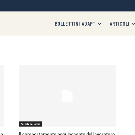
BOLLETTINI ADAPT
ARTICOLI
a
Mercato del lavoro
to
Il comportamento acquiescente del lavoratore