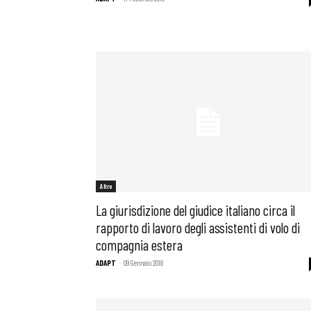
Altro
La giurisdizione del giudice italiano circa il
rapporto di lavoro degli assistenti di volo di
compagnia estera
Bollettini
ADAPT
-
09 Gennaio 2018
Articoli