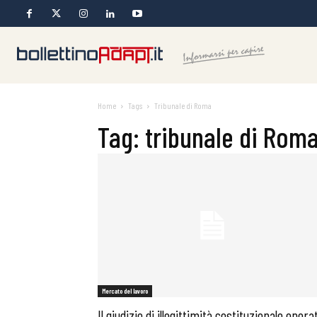
Home
Tags
Tribunale di Roma
Tag: tribunale di Rom
Mercato del lavoro
Il giudizio di illegittimità costituzionale opera