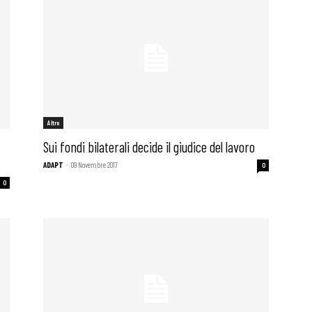
i
Altro
Sui fondi bilaterali decide il giudice del lavoro
ADAPT
-
09 Novembre 2017
0
0