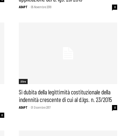
ADAPT
-
05 Novembre 2018
0
Altro
Si dubita della legittimità costituzionale della
indennità crescente di cui al d.lgs. n. 23/2015
ADAPT
-
01 Dicembre 2017
0
 ADAPT
0