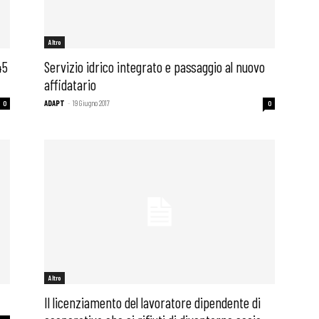
Altro
45
Servizio idrico integrato e passaggio al nuovo
affidatario
ADAPT
-
19 Giugno 2017
0
0
Altro
Il licenziamento del lavoratore dipendente di