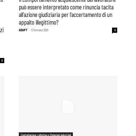
può essere interpretato come rinuncia tacita
all’azione giudiziaria per l’accertamento di un
appalto illegittimo?
zi
ADAPT
-
13 Gennaio 2020
0
0
Contrattazione collettiva e Relazioni industriali