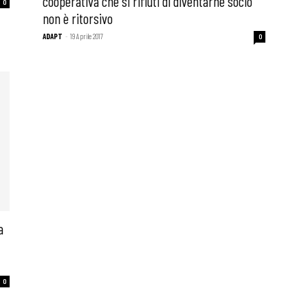
cooperativa che si rifiuti di diventarne socio
0
non è ritorsivo
ADAPT
-
19 Aprile 2017
0
a
0