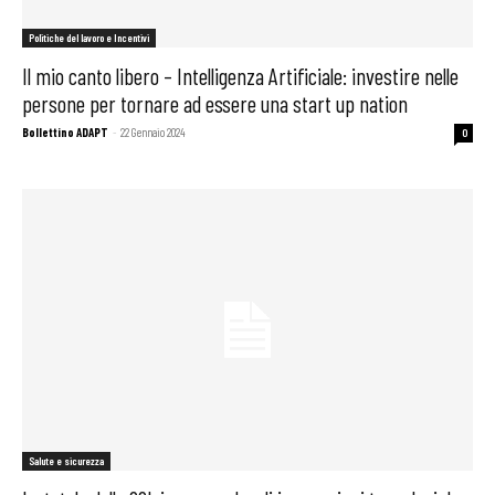
Politiche del lavoro e Incentivi
Il mio canto libero – Intelligenza Artificiale: investire nelle
persone per tornare ad essere una start up nation
Bollettino ADAPT
-
22 Gennaio 2024
0
Salute e sicurezza