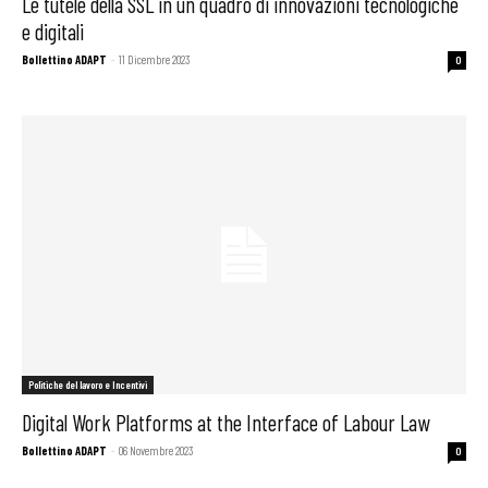
Le tutele della SSL in un quadro di innovazioni tecnologiche
e digitali
Bollettino ADAPT
-
11 Dicembre 2023
0
Politiche del lavoro e Incentivi
Digital Work Platforms at the Interface of Labour Law
Bollettino ADAPT
-
06 Novembre 2023
0