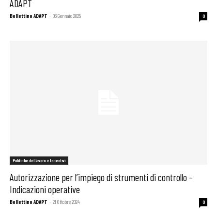
ADAPT
Bollettino ADAPT
-
06 Gennaio 2025
0
Politiche del lavoro e Incentivi
Autorizzazione per l’impiego di strumenti di controllo –
Indicazioni operative
Bollettino ADAPT
-
21 Ottobre 2024
0