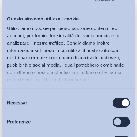
Questo sito web utilizza i cookie
Utilizziamo i cookie per personalizzare contenuti ed
annunci, per fornire funzionalità dei social media e per
analizzare il nostro traffico. Condividiamo inoltre
informazioni sul modo in cui utilizzi il nostro sito con i
Demografia e lavoro
nostri partner che si occupano di analisi dei dati web,
Invecchiare in sanità. Condizioni di lavoro e transizione
pubblicità e social media, i quali potrebbero combinarle
digitale in una prospettiva di longevità (lavorativa)
con altre informazioni che hai fornito loro o che hanno
sostenibile
raccolto dal tuo utilizzo dei loro servizi.
Bollettino ADAPT
-
04 Settembre 2023
0
Selezione
Bollettini ADAPT
Necessari
del
consenso
Articoli
Preferenze