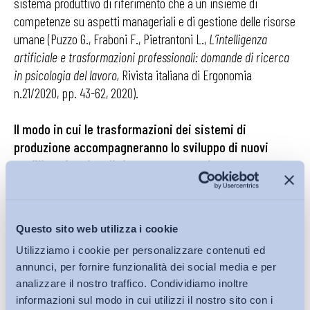
sistema produttivo di riferimento che a un insieme di
competenze su aspetti manageriali e di gestione delle risorse
umane (Puzzo G., Fraboni F., Pietrantoni L.,
L’intelligenza
artificiale e trasformazioni professionali: domande di ricerca
in psicologia del lavoro,
Rivista italiana di Ergonomia
n.21/2020, pp. 43-62, 2020).
Il modo in cui le trasformazioni dei sistemi di
produzione accompagneranno lo sviluppo di nuovi
profili professionali rimane una questione aperta.
L’aspetto interessante sembra essere la ricerca sul
ruolo che, in questo contesto, può rivestire la
formazione per i processi di
reskilling
e
upskilling
dei
Questo sito web utilizza i cookie
lavoratori
.
L’automatizzazione di compiti ripetitivi e routinari
Utilizziamo i cookie per personalizzare contenuti ed
apre, infatti, insieme ai timori per la sorte di alcune mansioni,
annunci, per fornire funzionalità dei social media e per
possibilità interessanti in cui va a ridefinirsi il ruolo che la
analizzare il nostro traffico. Condividiamo inoltre
persona ha come risorsa per i sistemi produttivi. In altre
informazioni sul modo in cui utilizzi il nostro sito con i
parole, si sta assistendo a un profondo ripensamento del