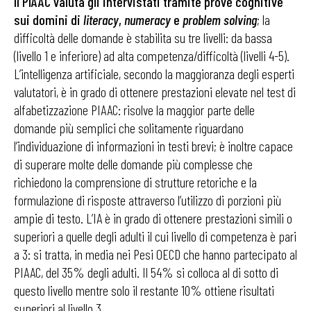
Il PIAAC valuta gli intervistati tramite prove cognitive
sui domini di
literacy
,
numeracy
e
problem solving
; la
difficoltà delle domande è stabilita su tre livelli: da bassa
(livello 1 e inferiore) ad alta competenza/difficoltà (livelli 4-5).
L’intelligenza artificiale, secondo la maggioranza degli esperti
valutatori, è in grado di ottenere prestazioni elevate nel test di
alfabetizzazione PIAAC: risolve la maggior parte delle
domande più semplici che solitamente riguardano
l’individuazione di informazioni in testi brevi; è inoltre capace
di superare molte delle domande più complesse che
richiedono la comprensione di strutture retoriche e la
formulazione di risposte attraverso l’utilizzo di porzioni più
ampie di testo. L’IA è in grado di ottenere prestazioni simili o
superiori a quelle degli adulti il cui livello di competenza è pari
a 3: si tratta, in media nei Pesi OECD che hanno partecipato al
PIAAC, del 35% degli adulti. Il 54% si colloca al di sotto di
questo livello mentre solo il restante 10% ottiene risultati
superiori al livello 3.