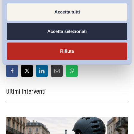
contesti sociali e di lavoro
Accetta tutti
ADAPT, Università degli Studi di Siena
@ilariafiore_
Accetta selezionati
Rifiuta
Condividi su:
Ultimi Interventi