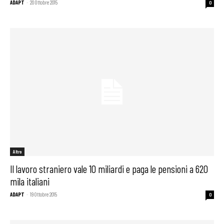
ADAPT
-
20 Ottobre 2015
0
Altro
Il lavoro straniero vale 10 miliardi e paga le pensioni a 620
mila italiani
ADAPT
-
19 Ottobre 2015
0