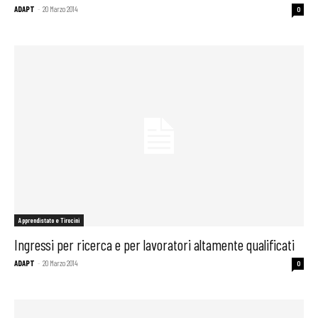
ADAPT
-
20 Marzo 2014
0
Apprendistato e Tirocini
Ingressi per ricerca e per lavoratori altamente qualificati
ADAPT
-
20 Marzo 2014
0