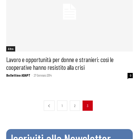
Altro
Lavoro e opportunità per donne e stranieri: così le
cooperative hanno resistito alla crisi
Bollettino ADAPT
-
27 Gennaio 2014
0
1
2
3
Iscriviti alla Newsletter