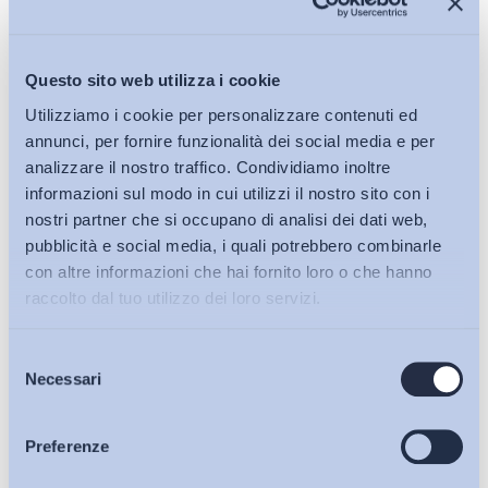
Questo sito web utilizza i cookie
Utilizziamo i cookie per personalizzare contenuti ed
annunci, per fornire funzionalità dei social media e per
analizzare il nostro traffico. Condividiamo inoltre
Politiche passive
informazioni sul modo in cui utilizzi il nostro sito con i
nostri partner che si occupano di analisi dei dati web,
Ingresso e soggiorno di cittadini di Paesi terzi che
pubblicità e social media, i quali potrebbero combinarle
intendano svolgere lavori altamente qualificati
con altre informazioni che hai fornito loro o che hanno
Bollettino ADAPT
-
08 Maggio 2015
0
raccolto dal tuo utilizzo dei loro servizi.
Selezione
Bollettini ADAPT
Necessari
del
consenso
Articoli
Preferenze