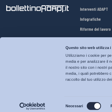
Interventi ADAPT
Infografiche
Riforme del lavoro
Mercato del lavoro
Questo sito web utilizza i
Relazioni industria
Utilizziamo i cookie per pe
Salute e sicurezza
media e per analizzare il n
il nostro sito con i nostri 
Welfare
media, i quali potrebbero c
raccolto dal tuo utilizzo dei
Selezione
Necessari
del