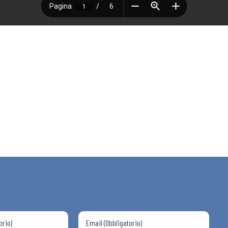
 ADAPT
i