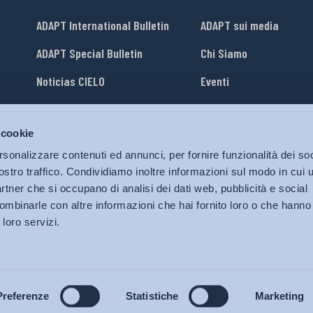
ADAPT International Bulletin
ADAPT sui media
ADAPT Special Bulletin
Chi Siamo
Noticias CIELO
Eventi
Lavora con Noi
 cookie
li
ADAPT University Press
rsonalizzare contenuti ed annunci, per fornire funzionalità dei soc
ostro traffico. Condividiamo inoltre informazioni sul modo in cui ut
partner che si occupano di analisi dei dati web, pubblicità e social
ombinarle con altre informazioni che hai fornito loro o che hanno
 loro servizi.
© 2026 Bollettino Adapt.
Tutti i diritti riservati.
Privacy policy
|
Cookies Policy
Preferenze
Statistiche
Marketing