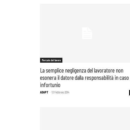
Osservator
Eventi
Chi Siamo
Mercato del lavoro
La semplice negligenza del lavoratore non
esonera il datore dalla responsabilità in caso 
infortunio
ADAPT
-
13 Febbraio 2014