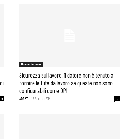
i
Mercato del lavoro
Sicurezza sul lavoro: il datore non è tenuto a
di
fornire le tute da lavoro se queste non sono
configurabili come DPI
ADAPT
-
13 Febbraio 2014
0
0