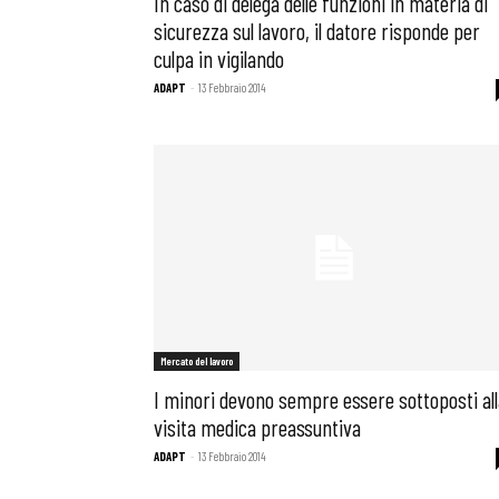
In caso di delega delle funzioni in materia di
sicurezza sul lavoro, il datore risponde per
culpa in vigilando
ADAPT
-
13 Febbraio 2014
Mercato del lavoro
I minori devono sempre essere sottoposti all
Bollettini
visita medica preassuntiva
ADAPT
-
13 Febbraio 2014
Articoli