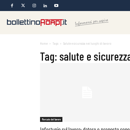
Home
Tags
Salute e sicurezza nei luoghi di lavoro
Tag: salute e sicurezza
Mercato del lavoro
Infortunio sul lavoro: datore e preposto sono