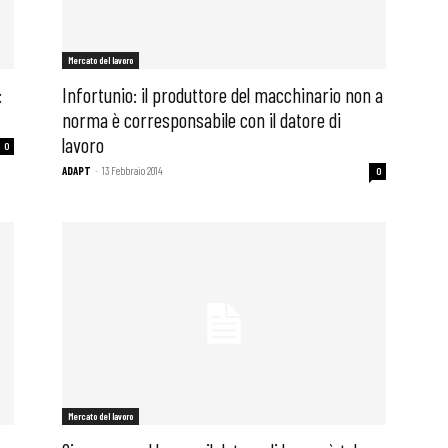
Mercato del lavoro
:
Infortunio: il produttore del macchinario non a
norma è corresponsabile con il datore di
lavoro
0
ADAPT
-
13 Febbraio 2014
0
Mercato del lavoro