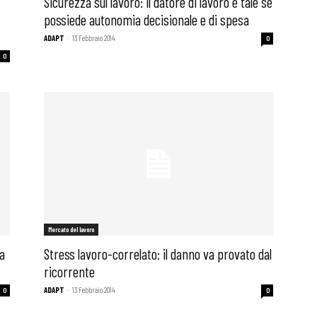
Sicurezza sul lavoro: il datore di lavoro è tale se
possiede autonomia decisionale e di spesa
ADAPT
-
13 Febbraio 2014
0
0
Mercato del lavoro
a
Stress lavoro-correlato: il danno va provato dal
 ADAPT
ricorrente
ADAPT
-
13 Febbraio 2014
0
0