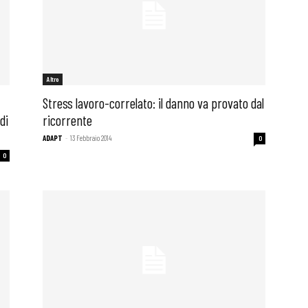
Altro
Stress lavoro-correlato: il danno va provato dal
di
ricorrente
ADAPT
-
13 Febbraio 2014
0
0