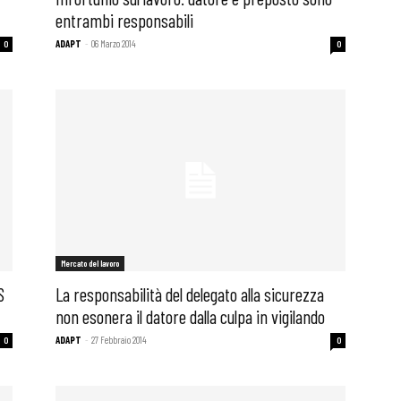
entrambi responsabili
ADAPT
-
06 Marzo 2014
0
0
Mercato del lavoro
S
La responsabilità del delegato alla sicurezza
non esonera il datore dalla culpa in vigilando
ADAPT
-
27 Febbraio 2014
0
0