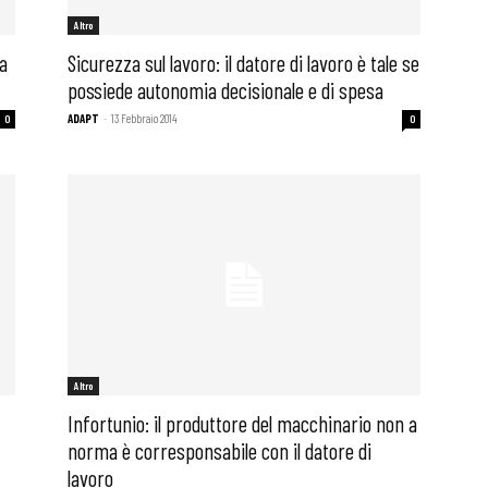
Altro
a
Sicurezza sul lavoro: il datore di lavoro è tale se
possiede autonomia decisionale e di spesa
ADAPT
-
13 Febbraio 2014
0
0
Altro
Infortunio: il produttore del macchinario non a
norma è corresponsabile con il datore di
lavoro