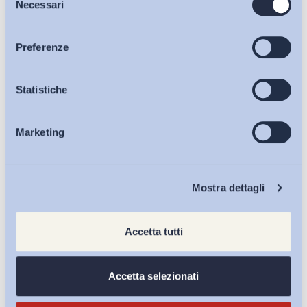
Necessari
del
consenso
Articoli
Preferenze
Osservatori
Statistiche
Marketing
Eventi
Chi Siamo
Mostra dettagli
Accetta tutti
Ho letto e Accetto il trattamento dei dati personali descritti
sulla pagina della
Privacy Policy
Accetta selezionati
Iscriviti