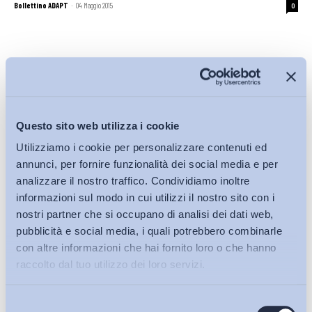
Bollettino ADAPT
-
04 Maggio 2015
0
3
4
5
Questo sito web utilizza i cookie
Iscriviti alla Newsletter
Utilizziamo i cookie per personalizzare contenuti ed
annunci, per fornire funzionalità dei social media e per
analizzare il nostro traffico. Condividiamo inoltre
informazioni sul modo in cui utilizzi il nostro sito con i
nostri partner che si occupano di analisi dei dati web,
pubblicità e social media, i quali potrebbero combinarle
con altre informazioni che hai fornito loro o che hanno
raccolto dal tuo utilizzo dei loro servizi.
Selezione
Bollettini ADAPT