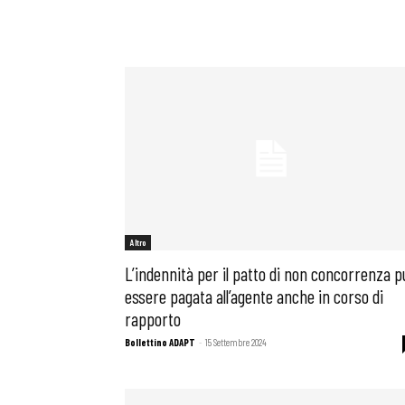
Altro
L’indennità per il patto di non concorrenza p
essere pagata all’agente anche in corso di
rapporto
Bollettini
Bollettino ADAPT
-
15 Settembre 2024
Articoli