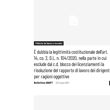
Osservator
Eventi
Politiche del lavoro e Incentivi
Chi Siamo
È dubbia la legittimità costituzionale dell’art.
14, co. 2, D.L. n. 104/2020, nella parte in cui
esclude dal c.d. blocco dei licenziamenti la
risoluzione del rapporto di lavoro dei dirigent
per ragioni oggettive
Bollettino ADAPT
-
03 Giugno 2024