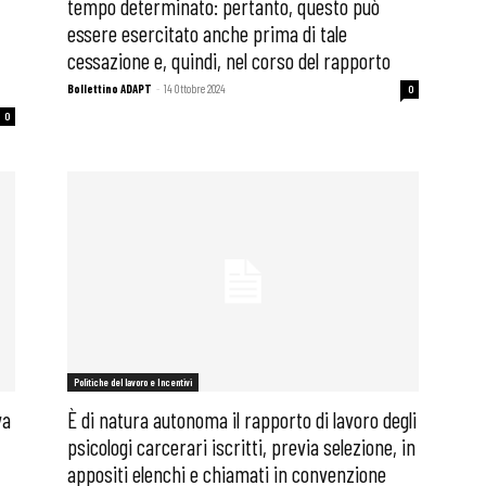
tempo determinato: pertanto, questo può
essere esercitato anche prima di tale
cessazione e, quindi, nel corso del rapporto
Bollettino ADAPT
-
14 Ottobre 2024
0
0
Politiche del lavoro e Incentivi
va
È di natura autonoma il rapporto di lavoro degli
psicologi carcerari iscritti, previa selezione, in
appositi elenchi e chiamati in convenzione