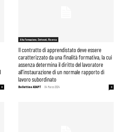
Alta Formazione, Dottorati, Ricerca
Il contratto di apprendistato deve essere
caratterizzato da una finalità formativa, la cui
assenza determina il diritto del lavoratore
l
all’instaurazione di un normale rapporto di
lavoro subordinato
Bollettino ADAPT
-
04 Marzo 2024
0
0