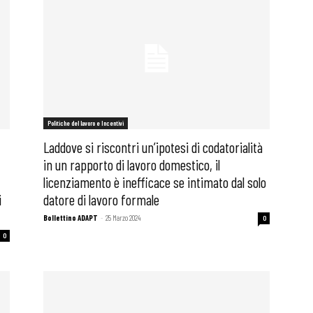
i
Politiche del lavoro e Incentivi
Laddove si riscontri un’ipotesi di codatorialità
in un rapporto di lavoro domestico, il
licenziamento è inefficace se intimato dal solo
i
datore di lavoro formale
Bollettino ADAPT
-
25 Marzo 2024
0
0