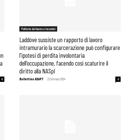
Politiche del lavoro e Incentivi
Laddove sussiste un rapporto di lavoro
intramurario la scarcerazione può configurare
un
l’ipotesi di perdita involontaria
la
dell’occupazione, facendo così scaturire il
diritto alla ​​NASpI
Bollettino ADAPT
-
22 Gennaio 2024
0
0