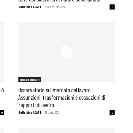
Bollettino ADAPT
-
15 Settembre 2024
0
Mercato del lavoro
uò
Osservatorio sul mercato del lavoro.
Assunzioni, trasformazioni e cessazioni di
rapporti di lavoro
 ADAPT
Bollettino ADAPT
-
21 Luglio 2024
0
0