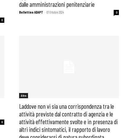
dalle amministrazioni penitenziarie
Bollettino ADAPT
-
07 Ottobre 2024
0
0
Altro
Laddove non vi sia una corrispondenza tra le
attività previste dal contratto di agenzia e le
attività effettivamente svolte e in presenza di
0
altri indici sintomatici, il rapporto di lavoro
deve considerarsi di natura subordinata