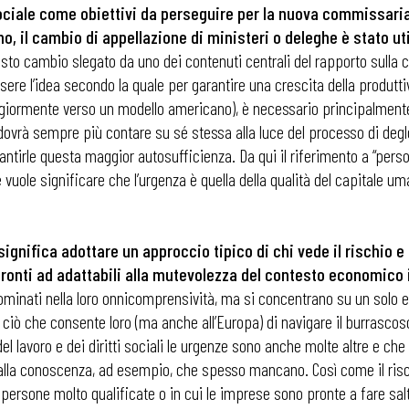
o sociale come obiettivi da perseguire per la nuova commissar
iano, il cambio di appellazione di ministeri o deleghe è stato 
uesto cambio slegato da uno dei contenuti centrali del rapporto sulla
e l’idea secondo la quale per garantire una crescita della produttivit
ggiormente verso un modello americano), è necessario principalmente
rà sempre più contare su sé stessa alla luce del processo di degloba
ntirle questa maggior autosufficienza. Da qui il riferimento a “pers
vuole significare che l’urgenza è quella della qualità del capitale um
significa adottare un approccio tipico di chi vede il rischio 
ronti ad adattabili alla mutevolezza del contesto economico 
iù nominati nella loro onnicomprensività, ma si concentrano su un solo
ri, ciò che consente loro (ma anche all’Europa) di navigare il burrasco
el lavoro e dei diritti sociali le urgenze sono anche molte altre e c
alla conoscenza, ad esempio, che spesso mancano. Così come il rischi
persone molto qualificate o in cui le imprese sono pronte a fare salti