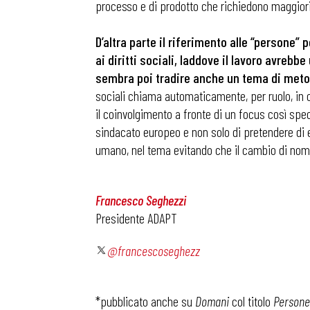
processo e di prodotto che richiedono maggio
D’altra parte il riferimento alle “persone
ai diritti sociali, laddove il lavoro avreb
sembra poi tradire anche un tema di meto
sociali chiama automaticamente, per ruolo, in c
il coinvolgimento a fronte di un focus così sp
Bollettini
sindacato europeo e non solo di pretendere di 
umano, nel tema evitando che il cambio di nome
Articoli
Francesco Seghezzi
Presidente ADAPT
Osservator
@francescoseghezz
Eventi
*pubblicato anche su
Domani
col titolo
Persone