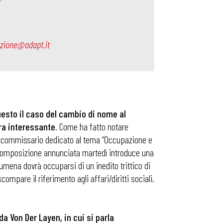
ezione@adapt.it
uesto il caso del cambio di nome al
ra interessante
. Come ha fatto notare
n commissario dedicato al tema “Occupazione e
va composizione annunciata martedì introduce una
umena dovrà occuparsi di un inedito trittico di
mpare il riferimento agli affari/diritti sociali,
a Von Der Layen, in cui si parla