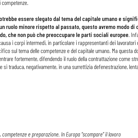
ri competenze.
” potrebbe essere slegato dal tema del capitale umano e signif
be un ruolo minore rispetto al passato, questo avremo modo di 
do, che non può che preoccupare le parti sociali europee
. Inf
ausa i corpi intermedi, in particolare i rappresentanti dei lavorator
ecifico sul tema delle competenze e del capitale umano. Ma questa do
 ADAPT
entrare fortemente, difendendo il ruolo della contrattazione come st
 si traduca, negativamente, in una surrettizia defenestrazione, lent
i
, competenze e preparazione. In Europa “scompare” il lavoro