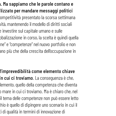
ia. Ma sappiamo che le parole contano e
utilizzato per mandare messaggi politici
 competitività presentato la scorsa settimana
à, mantenendo il modello di diritti sociali
 investire sul capitale umano e sulle
lizzazione in corso, la scelta è quindi quella
one” e “competenze” nel nuovo portfolio e non
ano più che della crescita dell’occupazione in
e l’imprevedibilità come elemento chiave
in cui ci troviamo
. La conseguenza è che,
 elemento, quello della competenza che diventa
so mare in cui ci troviamo. Ma è chiaro che, nel
he il tema delle competenze non può essere letto
o è quello di dipingere uno scenario in cui il
 di qualità in termini di innovazione di