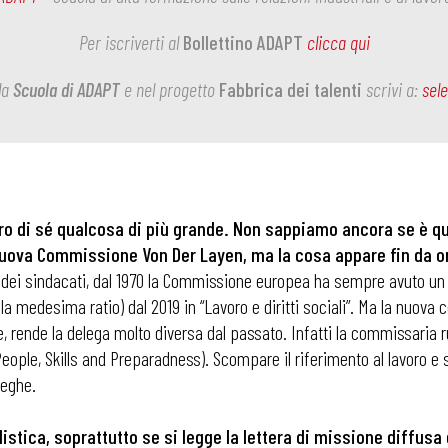
Per iscriverti al
Bollettino ADAPT
clicca qui
la
Scuola di ADAPT
e nel progetto
Fabbrica dei talenti
scrivi a:
sel
tro di sé qualcosa di più grande. Non sappiamo ancora se è q
 nuova Commissione Von Der Layen, ma la cosa appare fin da o
 dei sindacati, dal 1970 la Commissione europea ha sempre avuto u
la medesima ratio) dal 2019 in “Lavoro e diritti sociali”. Ma la nuo
, rende la delega molto diversa dal passato. Infatti la commissaria r
le, Skills and Preparadness). Scompare il riferimento al lavoro e sco
leghe.
ica, soprattutto se si legge la lettera di missione diffusa d