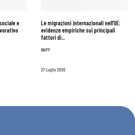
sociale e
Le migrazioni internazionali nell’UE:
avorativo
evidenze empiriche sui principali
fattori di...
INAPP
27 Luglio 2026