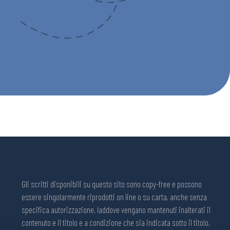
Gli scritti disponibili su questo sito sono copy-free e possono
essere singolarmente riprodotti on line o su carta, anche senza
specifica autorizzazione, laddove vengano mantenuti inalterati il
contenuto e il titolo e a condizione che sia indicata sotto il titolo,