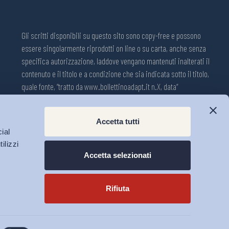
Gli scritti disponibili su questo sito sono copy-free e possono
essere singolarmente riprodotti on line o su carta, anche senza
specifica autorizzazione, laddove vengano mantenuti inalterati il
contenuto e il titolo e a condizione che sia indicata sotto il titolo,
quale fonte, “tratto da www.bollettinoadapt.it n.X, data“
Pubblicazione on line della Collana ADAPT ISSN 2240-2721
Accetta tutti
Registrazione n.1609, 11 novembre 2001, Tribunale di Modena, Italia.
ial
Direttore responsabile: Michele Tiraboschi; Direttrice ADAPT
ilizzi
University Press: Lavinia Serrani.
Accetta selezionati
Rifiuta