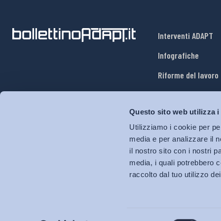
Interventi ADAPT
Infografiche
Riforme del lavoro
Mercato del lavoro
Questo sito web utilizza i
Relazioni industria
Utilizziamo i cookie per pe
Salute e sicurezza
media e per analizzare il n
il nostro sito con i nostri 
Welfare
media, i quali potrebbero c
raccolto dal tuo utilizzo dei
Selezione