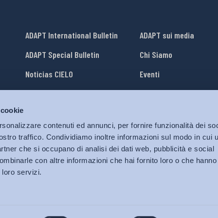
ADAPT International Bulletin
ADAPT sui media
ADAPT Special Bulletin
Chi Siamo
Noticias CIELO
Eventi
Lavora con Noi
 cookie
li
ADAPT University Press
rsonalizzare contenuti ed annunci, per fornire funzionalità dei soc
ostro traffico. Condividiamo inoltre informazioni sul modo in cui ut
partner che si occupano di analisi dei dati web, pubblicità e social
ombinarle con altre informazioni che hai fornito loro o che hanno
 loro servizi.
© 2026 Bollettino Adapt.
Tutti i diritti riservati.
Privacy policy
|
Cookies Policy