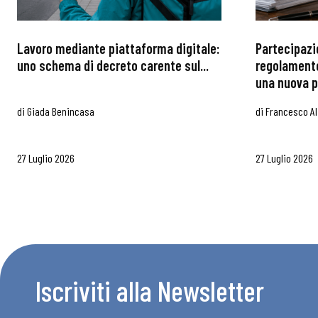
Articoli
Lavoro mediante piattaforma digitale:
Partecipazi
Osservator
uno schema di decreto carente sul...
regolamento
una nuova p
Eventi
di
Giada Benincasa
di
Francesco Al
Chi Siamo
27 Luglio 2026
27 Luglio 2026
Iscriviti alla Newsletter