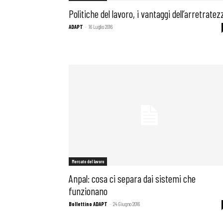
Politiche del lavoro, i vantaggi dell’arretratez
ADAPT
-
16 Luglio 2016
Mercato del lavoro
Anpal: cosa ci separa dai sistemi che
Bollettini
funzionano
Bollettino ADAPT
-
24 Giugno 2016
Articoli