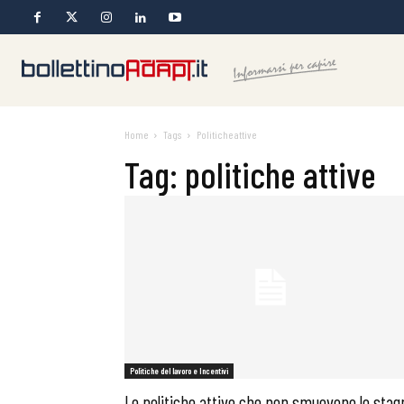
Home
Tags
Politiche attive
Tag: politiche attive
Politiche del lavoro e Incentivi
Le politiche attive che non smuovono lo stag