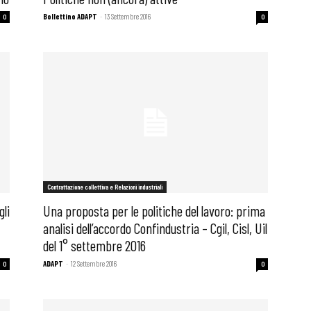
Bollettino ADAPT
-
13 Settembre 2016
0
0
Contrattazione collettiva e Relazioni industriali
gli
Una proposta per le politiche del lavoro: prima
analisi dell’accordo Confindustria – Cgil, Cisl, Uil
del 1° settembre 2016
ADAPT
-
12 Settembre 2016
0
0