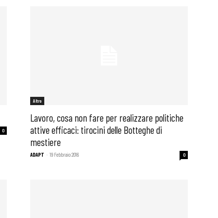
i
Altro
Lavoro, cosa non fare per realizzare politiche
attive efficaci: tirocini delle Botteghe di
0
mestiere
ADAPT
-
19 Febbraio 2016
0