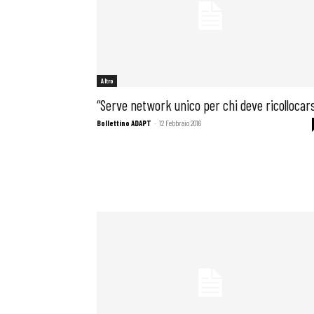
Altro
“Serve network unico per chi deve ricollocars
Bollettino ADAPT
-
12 Febbraio 2016