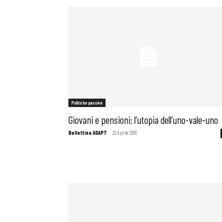
Osservator
Eventi
Chi Siamo
Politiche passive
Giovani e pensioni: l’utopia dell’uno-vale-uno
Bollettino ADAPT
-
22 Aprile 2016