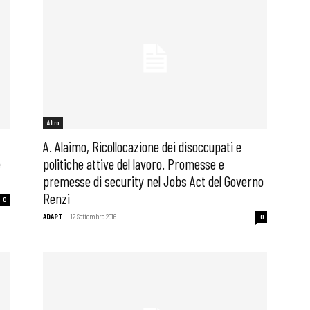
Altro
A. Alaimo, Ricollocazione dei disoccupati e
e
politiche attive del lavoro. Promesse e
premesse di security nel Jobs Act del Governo
Renzi
0
ADAPT
-
12 Settembre 2016
0