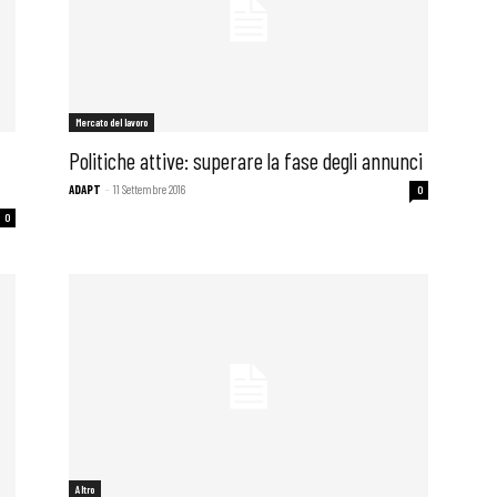
Mercato del lavoro
Politiche attive: superare la fase degli annunci
ADAPT
-
11 Settembre 2016
0
0
Altro