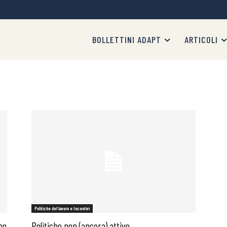
BOLLETTINI ADAPT
ARTICOLI
Politiche del lavoro e Incentivi
no
Politiche non (ancora) attive