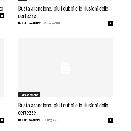
za
Busta arancione: più i dubbi e le illusioni delle
certezze
0
Bollettino ADAPT
-
29 Giugno 2016
0
Politiche passive
Busta arancione: più i dubbi e le illusioni delle
 ADAPT
certezze
Bollettino ADAPT
-
02 Maggio 2016
0
0