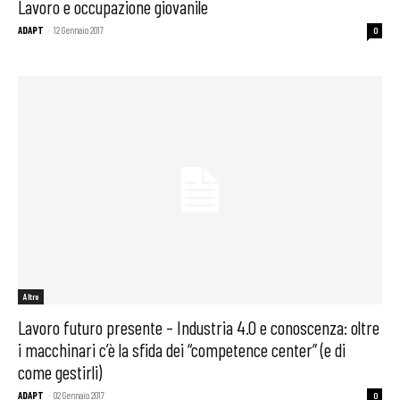
Lavoro e occupazione giovanile
ADAPT
-
12 Gennaio 2017
0
Altro
Lavoro futuro presente – Industria 4.0 e conoscenza: oltre
i macchinari c’è la sfida dei “competence center” (e di
come gestirli)
ADAPT
-
02 Gennaio 2017
0