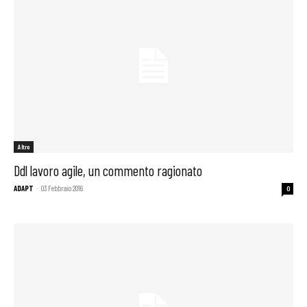
Altro
Ddl lavoro agile, un commento ragionato
ADAPT
-
03 Febbraio 2016
0