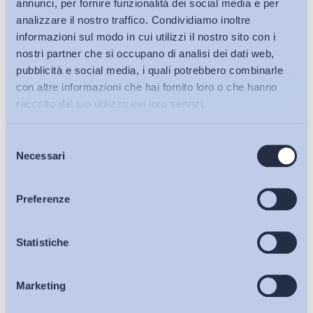
annunci, per fornire funzionalità dei social media e per
analizzare il nostro traffico. Condividiamo inoltre
informazioni sul modo in cui utilizzi il nostro sito con i
nostri partner che si occupano di analisi dei dati web,
pubblicità e social media, i quali potrebbero combinarle
Altro
con altre informazioni che hai fornito loro o che hanno
Quando il futuro?
raccolto dal tuo utilizzo dei loro servizi.
ADAPT
-
29 Settembre 2016
0
Selezione
Bollettini ADAPT
Necessari
del
consenso
Articoli
Preferenze
Osservatori
Statistiche
Marketing
Eventi