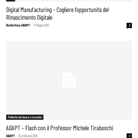
Digital Manufacturing – Cogliere l’opportunità del
Rinascimento Digitale
Bollettino ADAPT
-
11 Maggio 2015
0
Politiche del lavoro e Incentivi
ADAPT – Flash con il Professor Michele Tiraboschi
ADAPT
-
24 Febbraio 2015
0