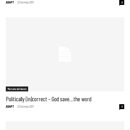
ADAPT
-
23 Gennaio 2017
0
Mercato del lavoro
Politically (in)correct – God save…the word
ADAPT
-
23 Gennaio 2017
0