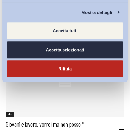
Altro
Chi Siamo
Perché nell’industria del futuro il lavoro è possibile solo se
Mostra dettagli
flessibile
ADAPT
-
26 Agosto 2016
0
Accetta tutti
Accetta selezionati
Rifiuta
Altro
Giovani e lavoro, vorrei ma non posso *